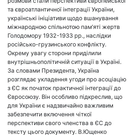
розмови стали перспективи європейської
та євроатлантичної інтеграції України,
українські ініціативи щодо вшанування
міжнародною спільнотою пам'яті жертв
Голодомору 1932-1933 рр., наслідки
російсько-грузинського конфлікту.
Окрему увагу сторони приділили
внутрішньополітичній ситуації в Україні.
За словами Президента, Україна
розглядає укладення угоди про асоціацію
з ЄС як початок практичної інтеграції до
Євросоюзу. Він особливо підкреслив, що
для України є надзвичайно важливим
забезпечити включення чіткої
перспективи свого членства в ЄС до
тексту цього документу. В.Ющенко