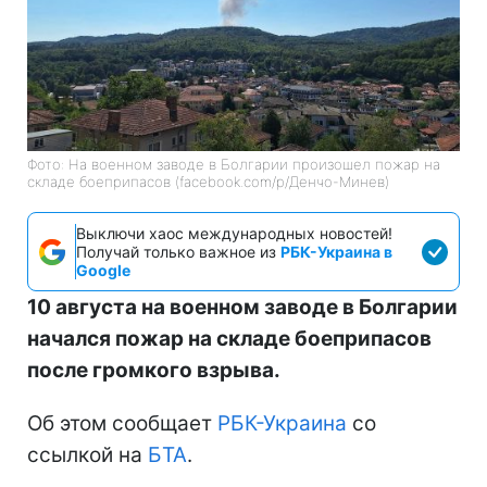
Фото: На военном заводе в Болгарии произошел пожар на
складе боеприпасов (facebook.com/p/Денчо-Минев)
Выключи хаос международных новостей!
Получай только важное из
РБК-Украина в
Google
10 августа на военном заводе в Болгарии
начался пожар на складе боеприпасов
после громкого взрыва.
Об этом сообщает
РБК-Украина
со
ссылкой на
БТА
.