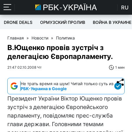
RU
DRONE DEALS
ОРМУЗСКИЙ ПРОЛИВ
ВОЙНА В УКРАИНЕ
Главная
»
Новости
»
Политика
В.Ющенко провів зустріч з
делегацією Європарламенту.
21:47 02.10.2008 Чт
1 мин
Не трать время на шум! Читай только суть из
РБК-Украина в Google
Президент України Віктор Ющенко провів
зустріч з делегацією Європейського
парламенту, повідомляє прес-служба
глави держави. Головними темами