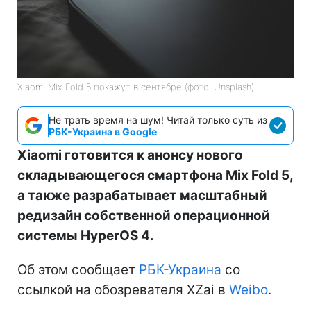
Xiaomi Mix Fold 5 покажут в сентябре (фото: Unsplash)
Не трать время на шум! Читай только суть из
РБК-Украина в Google
Xiaomi готовится к анонсу нового
складывающегося смартфона Mix Fold 5,
а также разрабатывает масштабный
редизайн собственной операционной
системы HyperOS 4.
Об этом сообщает
РБК-Украина
со
ссылкой на обозревателя XZai в
Weibo
.