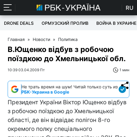
RU
DRONE DEALS
ОРМУЗСКИЙ ПРОЛИВ
ВОЙНА В УКРАИНЕ
Главная
»
Новости
»
Политика
В.Ющенко відбув з робочою
поїздкою до Хмельницької обл.
10:39 03.04.2009 Пт
1 мин
Не трать время на шум! Читай только суть из
РБК-Украина в Google
Президент України Віктор Ющенко відбув
з робочою поїздкою до Хмельницької
області, де він відвідає полігон 8-го
окремого полку спеціального