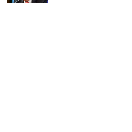
Главная
»
Бизнес
»
Энергетика
В Одессе серьезно повреждена
энергетика после атаки РФ:
свет вернут не скоро
10:48 09.08.2026 Вс
1 мин
Последствия ночной атаки оказались
более серьезными, чем ожидалось
МАРИЯ НАУМЕНКО