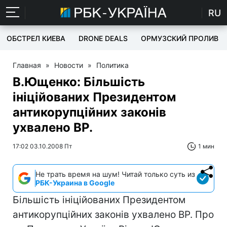
RU
ОБСТРЕЛ КИЕВА
DRONE DEALS
ОРМУЗСКИЙ ПРОЛИВ
Главная
»
Новости
»
Политика
В.Ющенко: Більшість
ініційованих Президентом
антикорупційних законів
ухвалено ВР.
17:02 03.10.2008 Пт
1 мин
Не трать время на шум! Читай только суть из
РБК-Украина в Google
Більшість ініційованих Президентом
антикорупційних законів ухвалено ВР. Про