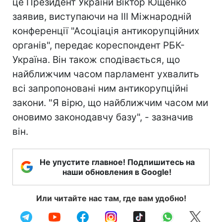
це Президент України Віктор Ющенко
заявив, виступаючи на ІІІ Міжнародній
конференції "Асоціація антикорупційних
органів", передає кореспондент РБК-
Україна. Він також сподівається, що
найближчим часом парламент ухвалить
всі запропоновані ним антикорупційні
закони. "Я вірю, що найближчим часом ми
оновимо законодавчу базу", - зазначив
він.
Не упустите главное! Подпишитесь на
наши обновления в Google!
Или читайте нас там, где вам удобно!