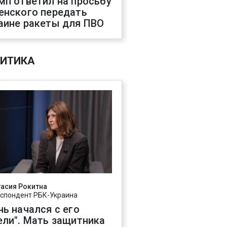
мп ответил на просьбу
енского передать
аине ракеты для ПВО
ИТИКА
асия Рокитна
спондент РБК-Украина
нь начался с его
ели". Мать защитника