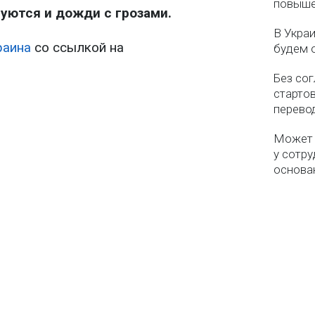
повыше
руются и дожди с грозами.
В Укра
раина
со ссылкой на
будем 
Без со
старто
перево
Может 
у сотру
основа