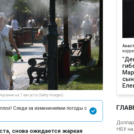
Анаст
корре
"Де
гиб
Мар
сын
Еле
Украине на 7 августа (Getty Images)
ГЛАВ
сплох! Следи за изменениями погоды с
Доллар 
НБУ на 
уста, снова ожидается жаркая