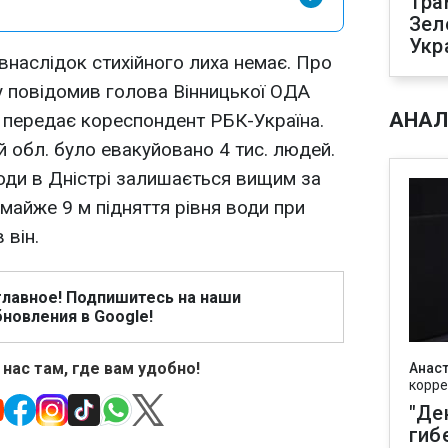
Тра
Зел
Укр
 внаслідок стихійного лиха немає. Про
у повідомив голова Вінницької ОДА
АНАЛ
передає кореспондент РБК-Україна.
ій обл. було евакуйовано 4 тис. людей.
води в Дністрі залишається вищим за
майже 9 м підняття рівня води при
 він.
главное! Подпишитесь на наши
новления в Google!
 нас там, где вам удобно!
Анаст
корре
"Де
гиб