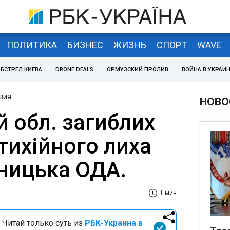
ПОЛИТИКА
БИЗНЕС
ЖИЗНЬ
СПОРТ
WAVE
БСТРЕЛ КИЕВА
DRONE DEALS
ОРМУЗСКИЙ ПРОЛИВ
ВОЙНА В УКРАИ
вия
НОВО
й обл. загиблих
тихійного лиха
нницька ОДА.
1 мин
 Читай только суть из
РБК-Украина в