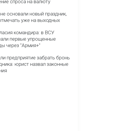
ние спроса на валюту
ине основали новый праздник,
отмечать уже на выходных
гласия командира: в ВСУ
вали первые упрощенные
ды через "Армия+"
ли предприятие забрать бронь
дника: юрист назвал законные
ния