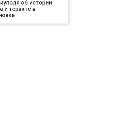
иуполя об истории
а и теракте в
новке