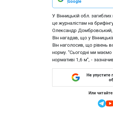
Google
У Вінницькій обл. загиблих
це журналістам на брифінг
Олександр Домбровський, 
Він нагадав, що у Вінницьк
Він наголосив, що рівень 
норму. "Сьогодні ми маємо 
нормативі 1,6 м", - зазначив
Не упустите 
об
Или читайте