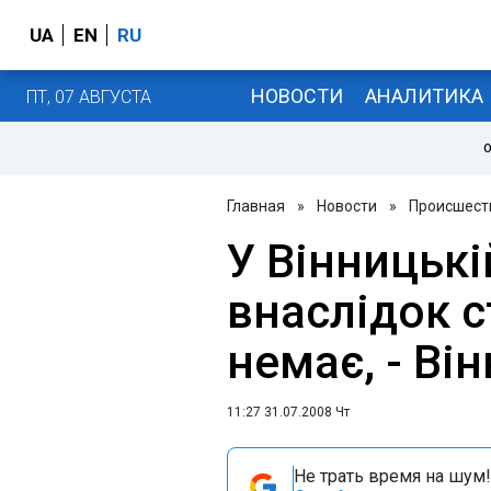
UA
EN
RU
НОВОСТИ
АНАЛИТИКА
ПТ, 07 АВГУСТА
О
Главная
»
Новости
»
Происшест
У Вінницькі
внаслідок с
немає, - Ві
11:27 31.07.2008 Чт
Не трать время на шум!