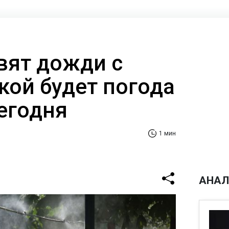
вят дожди с
кой будет погода
сегодня
1 мин
АНАЛ