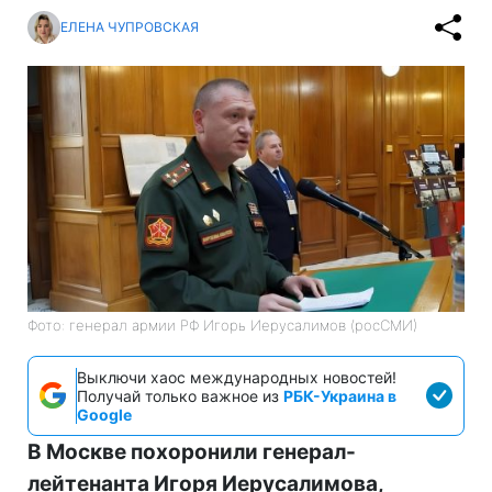
ЕЛЕНА ЧУПРОВСКАЯ
Фото: генерал армии РФ Игорь Иерусалимов (росСМИ)
Выключи хаос международных новостей!
Получай только важное из
РБК-Украина в
Google
В Москве похоронили генерал-
лейтенанта Игоря Иерусалимова,