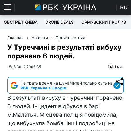
RU
ОБСТРЕЛ КИЕВА
DRONE DEALS
ОРМУЗСКИЙ ПРОЛИВ
Главная
»
Новости
»
Происшествия
У Туреччині в результаті вибуху
поранено 6 людей.
15:15 30.12.2006 Сб
1 мин
Не трать время на шум! Читай только суть из
РБК-Украина в Google
В результаті вибуху в Туреччині поранено
6 людей. Інцидент відбувся в барі
м.Малатья. Місцева поліція повідомила,
що вибухнула бомба. Інші подробиці не