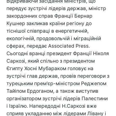
Відкриваючи засідання міністрів, що
передує зустрічі лідерів держав, міністр
закордонних справ Франції Бернар
Кушнер закликав країни регіону до
тіснішої співпраці в енергетичній,
екологічній, продовольчій і міграційній
сферах, передає Associated Press.
Сьогодні вранці президент Франції Ніколя
Саркозі, який спільно з президентом
Єгипту Хосні Мубараком головує на
зустрічі глав держав, провів переговори з
турецьким прем'єр-міністром Реджепом
Тайіпом Ердоганом, а також виступив
організатором зустрічі лідерів Палестини
і Ізраїлю. Напередодні Н.Саркозі вже
сприяв укладанню між лідерами Лівану і