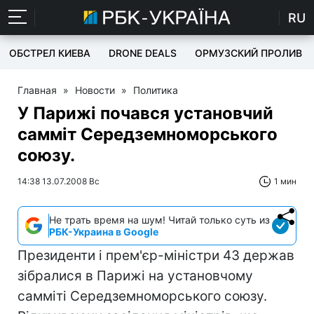
RU
ОБСТРЕЛ КИЕВА
DRONE DEALS
ОРМУЗСКИЙ ПРОЛИВ
Главная
»
Новости
»
Политика
У Парижі почався установчий
самміт Середземноморського
союзу.
14:38 13.07.2008 Вс
1 мин
Не трать время на шум! Читай только суть из
РБК-Украина в Google
Президенти і прем'єр-міністри 43 держав
зібралися в Парижі на установчому
самміті Середземноморського союзу.