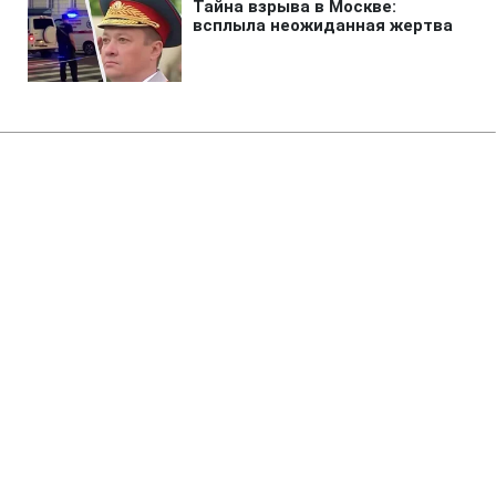
Главная
»
Жизнь
»
Изменения
Зарплаты учителей и стипендии
возрастут с 1 сентября: сколько
доплатят
22:58 06.08.2026 Чт
1 мин
Произойдут долгожданные изменения
для педагогов и студентов
ЕЛЕНА БДЖОЛА