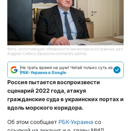
Фото: исполняющий обязанности министра иностранных дел
Андрей Сибига (facebook.com/andrij.sybiha)
Не трать время на шум! Читай только суть из
РБК-Украина в Google
Россия пытается воспроизвести
сценарий 2022 года, атакуя
гражданские суда в украинских портах и
вдоль морского коридора.
Об этом сообщает
РБК-Украина
со
ссылкой на аккаунт и.о. главы МИД