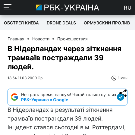
RU
ОБСТРЕЛ КИЕВА
DRONE DEALS
ОРМУЗСКИЙ ПРОЛИВ
Главная
»
Новости
»
Происшествия
В Нідерландах через зіткнення
трамваїв постраждали 39
людей.
18:54 11.03.2009 Ср
1 мин
Не трать время на шум! Читай только суть из
РБК-Украина в Google
В Нідерландах в результаті зіткнення
трамваїв постраждали 39 людей.
Інцидент стався сьогодні в м. Роттердамі,