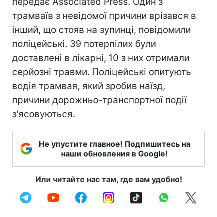
передає Associated Press. Один з
трамваїв з невідомої причини врізався в
інший, що стояв на зупинці, повідомили
поліцейські. 39 потерпілих були
доставлені в лікарні, 10 з них отримали
серйозні травми. Поліцейські опитують
водія трамвая, який зробив наїзд,
причини дорожньо-транспортної події
з'ясовуються.
Не упустите главное! Подпишитесь на
наши обновления в Google!
Или читайте нас там, где вам удобно!