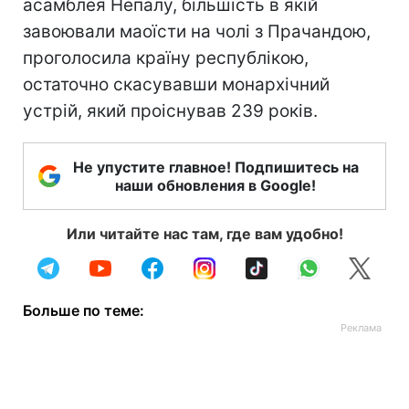
асамблея Непалу, більшість в якій
завоювали маоїсти на чолі з Прачандою,
проголосила країну республікою,
остаточно скасувавши монархічний
устрій, який проіснував 239 років.
Не упустите главное! Подпишитесь на
наши обновления в Google!
Или читайте нас там, где вам удобно!
Больше по теме: