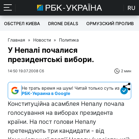
RU
ОБСТРЕЛ КИЕВА
DRONE DEALS
ОРМУЗСКИЙ ПРОЛИВ
Главная
»
Новости
»
Политика
У Непалі почалися
президентські вибори.
14:50 19.07.2008 Сб
2 мин
Не трать время на шум! Читай только суть из
РБК-Украина в Google
Конституційна асамблея Непалу почала
голосування на виборах президента
країни. На пост голови Непалу
претендують три кандидати - від