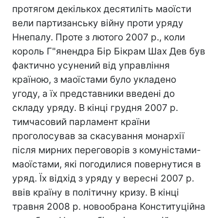
протягом декількох десятиліть маоїсти
вели партизанську війну проти уряду
Ннепалу. Проте з лютого 2007 р., коли
король Г"янендра Бір Бікрам Шах Дев був
фактично усунений від управління
країною, з маоїстами було укладено
угоду, а їх представники введені до
складу уряду. В кінці грудня 2007 р.
тимчасовий парламент країни
проголосував за скасування монархії
після мирних переговорів з комуністами-
маоїстами, які погодилися повернутися в
уряд. Їх відхід з уряду у вересні 2007 р.
ввів країну в політичну кризу. В кінці
травня 2008 р. новообрана Конституційна