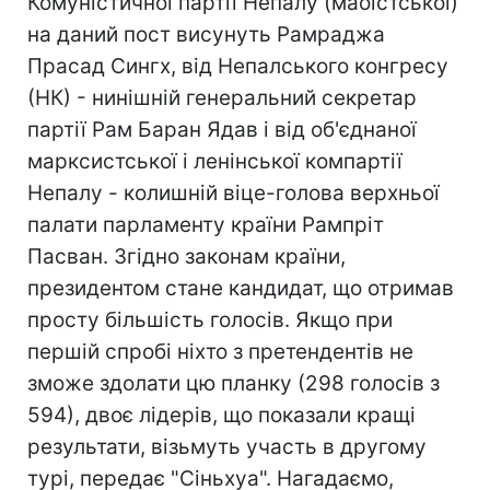
Комуністичної партії Непалу (маоістської)
на даний пост висунуть Рамраджа
Прасад Сингх, від Непалського конгресу
(НК) - нинішній генеральний секретар
партії Рам Баран Ядав і від об'єднаної
марксистської і ленінської компартії
Непалу - колишній віце-голова верхньої
палати парламенту країни Рампріт
Пасван. Згідно законам країни,
президентом стане кандидат, що отримав
просту більшість голосів. Якщо при
першій спробі ніхто з претендентів не
зможе здолати цю планку (298 голосів з
594), двоє лідерів, що показали кращі
результати, візьмуть участь в другому
турі, передає "Сіньхуа". Нагадаємо,