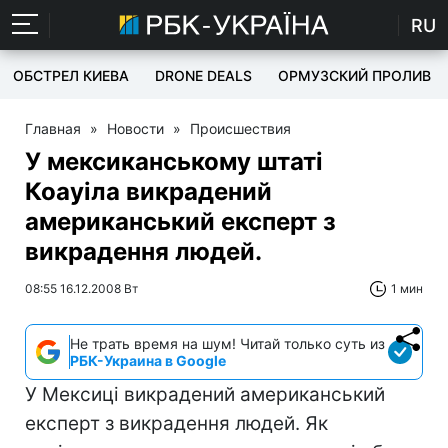
RU
ОБСТРЕЛ КИЕВА
DRONE DEALS
ОРМУЗСКИЙ ПРОЛИВ
Главная
»
Новости
»
Происшествия
У мексиканському штаті
Коауіла викрадений
американський експерт з
викрадення людей.
08:55 16.12.2008 Вт
1 мин
Не трать время на шум! Читай только суть из
РБК-Украина в Google
У Мексиці викрадений американський
експерт з викрадення людей. Як