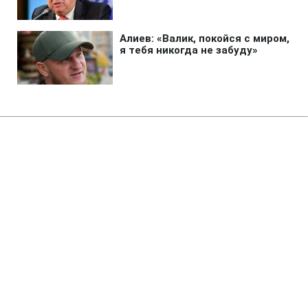
Главная
»
Новости
»
В мире
Метастазы в костях и сильная
боль: состояние больного
раком Байдена значительно
ухудшилось
11:25 09.08.2026 Вс
2 мин
Сын Джо Байдена рассказал о состоянии
экс-президента