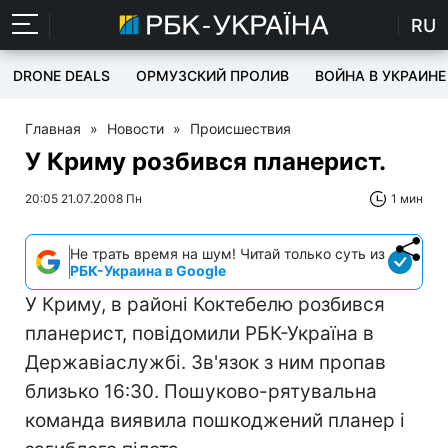
RU
DRONE DEALS
ОРМУЗСКИЙ ПРОЛИВ
ВОЙНА В УКРАИНЕ
Главная
»
Новости
»
Происшествия
У Криму розбився планерист.
20:05 21.07.2008 Пн
1 мин
Не трать время на шум! Читай только суть из
РБК-Украина в Google
У Криму, в районі Коктебелю розбився
планерист, повідомили РБК-Україна в
Державіаслужбі. Зв'язок з ним пропав
близько 16:30. Пошуково-рятувальна
команда виявила пошкоджений планер і