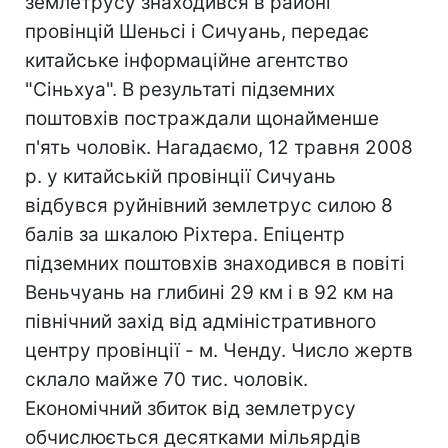
землетрусу знаходився в районі
провінцій Шеньсі і Сичуань, передає
китайське інформаційне агентство
"Сіньхуа". В результаті підземних
поштовхів постраждали щонайменше
п'ять чоловік. Нагадаємо, 12 травня 2008
р. у китайській провінції Сичуань
відбувся руйнівний землетрус силою 8
балів за шкалою Ріхтера. Епіцентр
підземних поштовхів знаходився в повіті
Веньчуань на глибині 29 км і в 92 км на
північний захід від адміністративного
центру провінції - м. Ченду. Число жертв
склало майже 70 тис. чоловік.
Економічний збиток від землетрусу
обчислюється десятками мільярдів