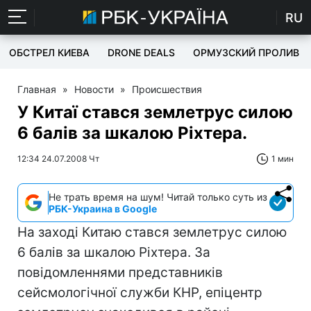
RU
ОБСТРЕЛ КИЕВА
DRONE DEALS
ОРМУЗСКИЙ ПРОЛИВ
Главная
»
Новости
»
Происшествия
У Китаї стався землетрус силою
6 балів за шкалою Ріхтера.
12:34 24.07.2008 Чт
1 мин
Не трать время на шум! Читай только суть из
РБК-Украина в Google
На заході Китаю стався землетрус силою
6 балів за шкалою Ріхтера. За
повідомленнями представників
сейсмологічної служби КНР, епіцентр