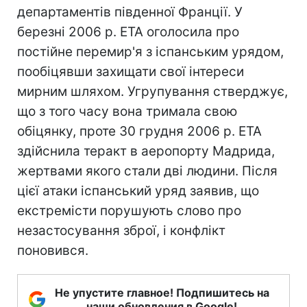
департаментів південної Франції. У
березні 2006 р. ЕТА оголосила про
постійне перемир'я з іспанським урядом,
пообіцявши захищати свої інтереси
мирним шляхом. Угрупування стверджує,
що з того часу вона тримала свою
обіцянку, проте 30 грудня 2006 р. ЕТА
здійснила теракт в аеропорту Мадрида,
жертвами якого стали дві людини. Після
цієї атаки іспанський уряд заявив, що
екстремісти порушують слово про
незастосування зброї, і конфлікт
поновився.
Не упустите главное! Подпишитесь на
наши обновления в Google!