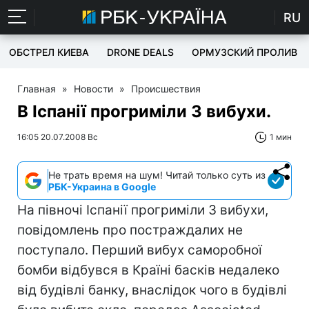
RU
ОБСТРЕЛ КИЕВА
DRONE DEALS
ОРМУЗСКИЙ ПРОЛИВ
Главная
»
Новости
»
Происшествия
В Іспанії прогриміли 3 вибухи.
16:05 20.07.2008 Вс
1 мин
Не трать время на шум! Читай только суть из
РБК-Украина в Google
На півночі Іспанії прогриміли 3 вибухи,
повідомлень про постраждалих не
поступало. Перший вибух саморобної
бомби відбувся в Країні басків недалеко
від будівлі банку, внаслідок чого в будівлі