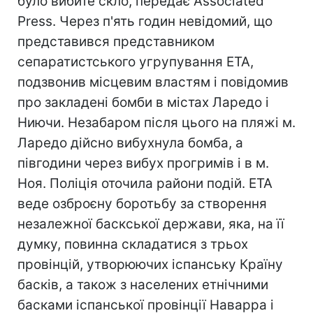
було вибите скло, передає Associated
Press. Через п'ять годин невідомий, що
представився представником
сепаратистського угрупування ЕТА,
подзвонив місцевим властям і повідомив
про закладені бомби в містах Ларедо і
Ниючи. Незабаром після цього на пляжі м.
Ларедо дійсно вибухнула бомба, а
півгодини через вибух прогримів і в м.
Ноя. Поліція оточила райони подій. ЕТА
веде озброєну боротьбу за створення
незалежної баскської держави, яка, на її
думку, повинна складатися з трьох
провінцій, утворюючих іспанську Країну
басків, а також з населених етнічними
басками іспанської провінції Наварра і