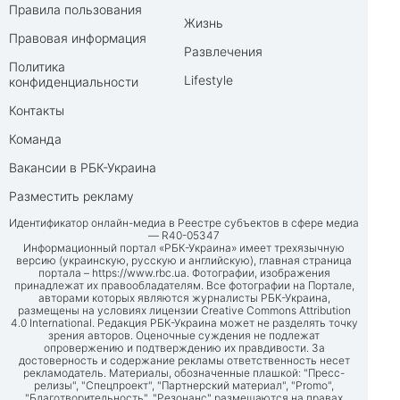
Правила пользования
Жизнь
Правовая информация
Развлечения
Политика
Lifestyle
конфиденциальности
Контакты
Команда
Вакансии в РБК-Украина
Разместить рекламу
Идентификатор онлайн-медиа в Реестре субъектов в сфере медиа
— R40-05347
Информационный портал «РБК-Украина» имеет трехязычную
версию (украинскую, русскую и английскую), главная страница
портала –
https://www.rbc.ua
. Фотографии, изображения
принадлежат их правообладателям. Все фотографии на Портале,
авторами которых являются журналисты РБК-Украина,
размещены на условиях лицензии Creative Commons Attribution
4.0 International. Редакция РБК-Украина может не разделять точку
зрения авторов. Оценочные суждения не подлежат
опровержению и подтверждению их правдивости. За
достоверность и содержание рекламы ответственность несет
рекламодатель. Материалы, обозначенные плашкой: "Пресс-
релизы", "Спецпроект", "Партнерский материал", "Promo",
"Благотворительность", "Резонанс" размещаются на правах