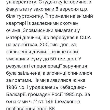
університету. Студентку історичного
факультету захопили 8 вересня ц.р.
біля гуртожитку. Її тримали на знімній
квартирі із заклеєними скотчем
очима. Зловмисники вимагали у
матері дівчини, що перебуває в США
на заробітках, 200 тис. дол. за
звільнення дочки. Пізніше вони
зменшили суму до 50 тис. дол. У
результаті спецоперації заручниця
була звільнена, а злочинці опинилися
за гратами. Ними виявилися жінка
1986 г.р. і уродженець Кабардино-
Балкарії, громадян Росії 1985 г.р. За
ознаками ч. 2 ст. 146 (незаконне
позбавлення волі) КК