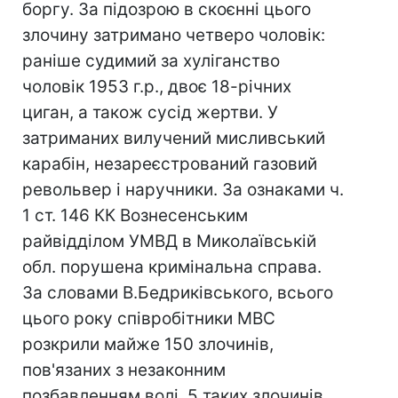
боргу. За підозрою в скоєнні цього
злочину затримано четверо чоловік:
раніше судимий за хуліганство
чоловік 1953 г.р., двоє 18-річних
циган, а також сусід жертви. У
затриманих вилучений мисливський
карабін, незареєстрований газовий
револьвер і наручники. За ознаками ч.
1 ст. 146 КК Вознесенським
райвідділом УМВД в Миколаївській
обл. порушена кримінальна справа.
За словами В.Бедриківського, всього
цього року співробітники МВС
розкрили майже 150 злочинів,
пов'язаних з незаконним
позбавленням волі. 5 таких злочинів