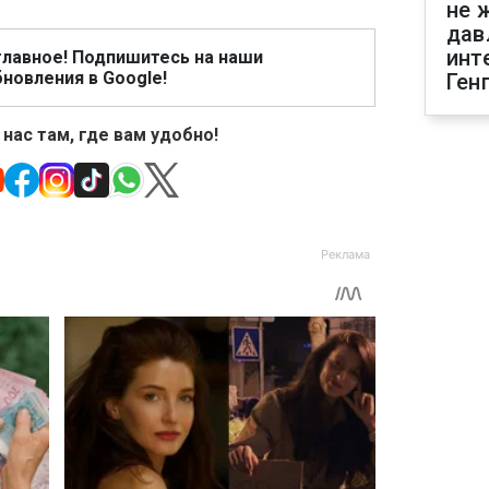
не 
дав
инт
главное! Подпишитесь на наши
новления в Google!
Ген
 нас там, где вам удобно!