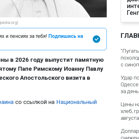
инт
Ген
pedia.org)
ГЛАВ
х и пенсиях за тебя!
Подпишись на
"Пугать
похолод
ны в 2026 году выпустит памятную
с сино
ятому Папе Римскому Иоанну Павлу
ческого Апостольского визита в
Удар п
Одессе:
за ден
раина
со ссылкой на
Национальный
Цены на
хлеб, г
августа
Доллар 
снижен