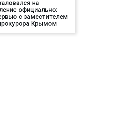
жаловался на
ление официально:
ервью с заместителем
прокурора Крымом