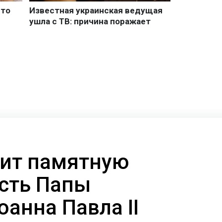
ит памятную
есть Папы
анна Павла II