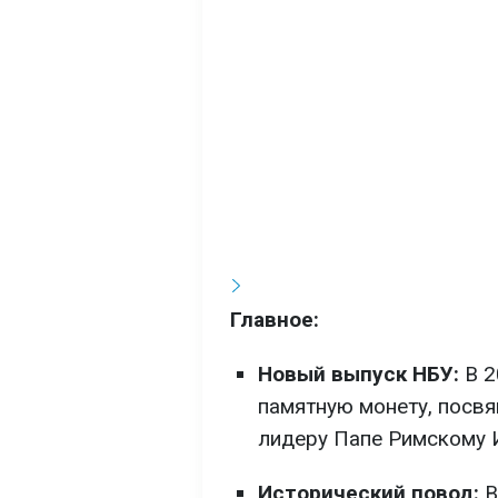
Главное:
Новый выпуск НБУ:
В 2
памятную монету, пос
лидеру Папе Римскому И
Исторический повод:
В