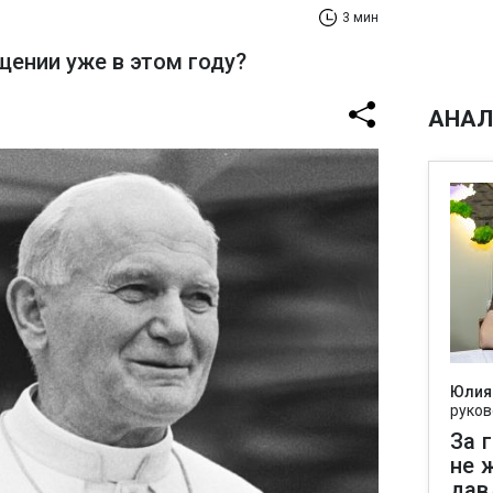
3 мин
щении уже в этом году?
АНАЛ
Юлия
руков
За 
не 
дав