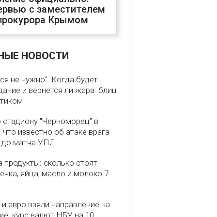
ервью с заместителем
прокурора Крымом
НЫЕ НОВОСТИ
ся не нужно". Когда будет
ание и вернется ли жара: блиц
птиком
о стадиону "Черноморец" в
 что известно об атаке врага
ь до матча УПЛ
 продукты: сколько стоят
речка, яйца, масло и молоко 7
и евро взяли направление на
ие: курс валют НБУ на 10