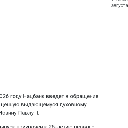
августа
026 году Нацбанк введет в обращение
вященную выдающемуся духовному
оанну Павлу II.
ыпуск приурочен к 25-летию первого