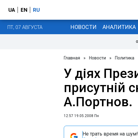
UA
EN
RU
НОВОСТИ
АНАЛИТИКА
ПТ, 07 АВГУСТА
О
Главная
»
Новости
»
Политика
У діях През
присутній с
А.Портнов.
12:57 19.05.2008 Пн
Не трать время на шум!