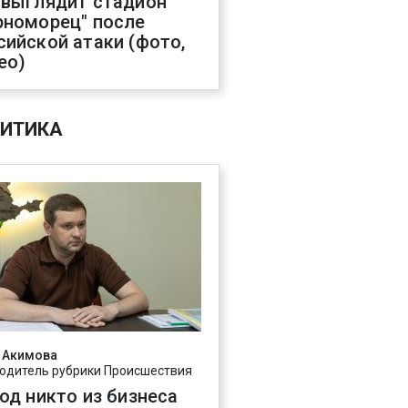
 выглядит стадион
рноморец" после
сийской атаки (фото,
ео)
ИТИКА
 Акимова
одитель рубрики Происшествия
год никто из бизнеса