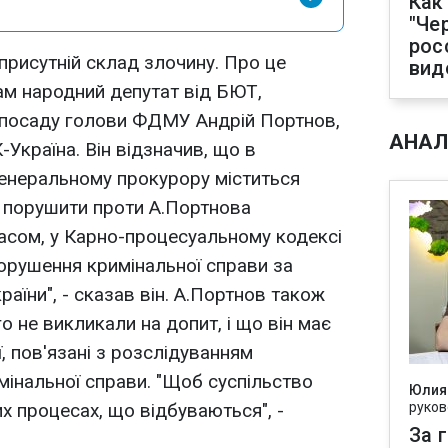
Как
"Че
рос
присутній склад злочину. Про це
вид
ам народний депутат від БЮТ,
 посаду голови ФДМУ Андрій Портнов,
АНАЛ
Україна. Він відзначив, що в
генеральному прокурору міститься
0 порушити проти А.Портнова
часом, у Карно-процесуальному кодексі
порушення кримінальної справи за
аїни", - сказав він. А.Портнов також
о не викликали на допит, і що він має
, пов'язані з розслідуванням
мінальної справи. "Щоб суспільство
Юлия
х процесах, що відбуваються", -
руков
За 