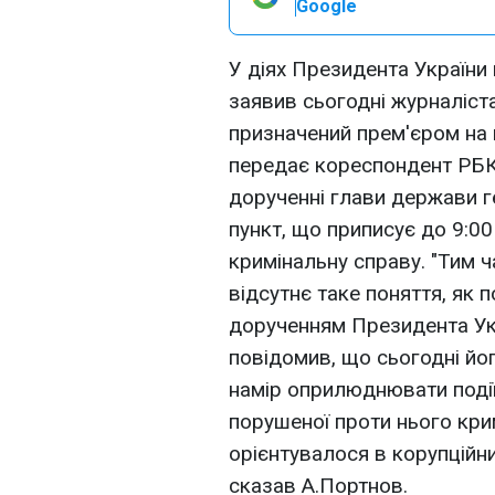
Google
У діях Президента України 
заявив сьогодні журналіст
призначений прем'єром на
передає кореспондент РБК-
дорученні глави держави 
пункт, що приписує до 9:0
кримінальну справу. "Тим 
відсутнє таке поняття, як 
дорученням Президента Укр
повідомив, що сьогодні йог
намір оприлюднювати події
порушеної проти нього кри
орієнтувалося в корупційни
сказав А.Портнов.