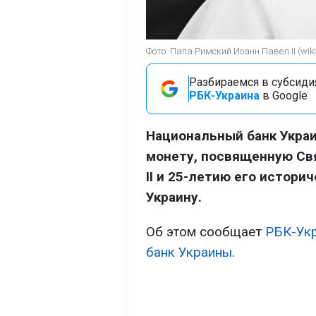
Фото: Папа Римский Иоанн Павел II (wiki
Разбираемся в субсидия
РБК-Украина
в Google
Национальный банк Украи
монету, посвященную Св
II и 25-летию его истори
Украину.
Об этом сообщает
РБК-Ук
банк Украины
.