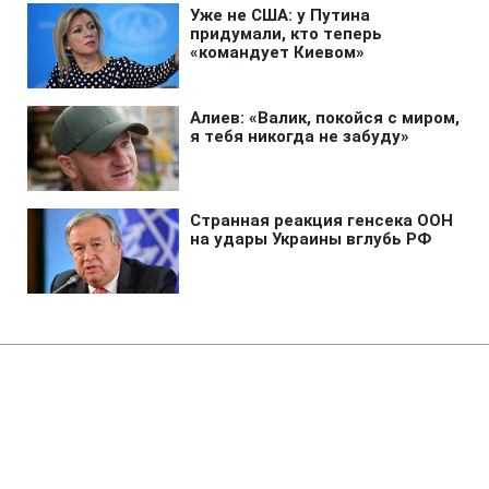
Главная
»
Новости
»
Война в Украине
"Птахы Мадяра" за ночь добыли
С-400, радары и три судна РФ