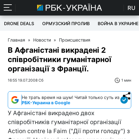
RU
DRONE DEALS
ОРМУЗСКИЙ ПРОЛИВ
ВОЙНА В УКРАИНЕ
Главная
»
Новости
»
Происшествия
В Афганістані викрадені 2
співробітники гуманітарної
організації з Франції.
16:55 19.07.2008 Сб
1 мин
Не трать время на шум! Читай только суть из
РБК-Украина в Google
У Афганістані викрадено двох
співробітників гуманітарної організації
Action contre la Faim ("Дії проти голоду") з