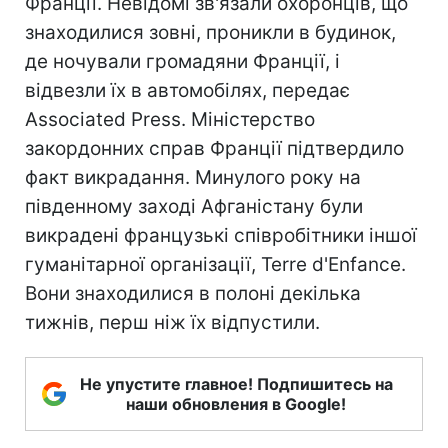
Франції. Невідомі зв'язали охоронців, що
знаходилися зовні, проникли в будинок,
де ночували громадяни Франції, і
відвезли їх в автомобілях, передає
Associated Press. Міністерство
закордонних справ Франції підтвердило
факт викрадання. Минулого року на
південному заході Афганістану були
викрадені французькі співробітники іншої
гуманітарної організації, Terre d'Еnfance.
Вони знаходилися в полоні декілька
тижнів, перш ніж їх відпустили.
Не упустите главное! Подпишитесь на
наши обновления в Google!