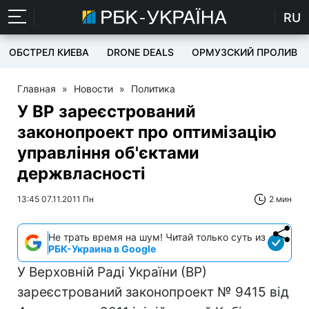
RU
ОБСТРЕЛ КИЕВА
DRONE DEALS
ОРМУЗСКИЙ ПРОЛИВ
Главная
»
Новости
»
Политика
У ВР зареєстрований
законопроект про оптимізацію
управління об'єктами
держвласності
13:45 07.11.2011 Пн
2 мин
Не трать время на шум! Читай только суть из
РБК-Украина в Google
У Верховній Раді України (ВР)
зареєстрований законопроект № 9415 від