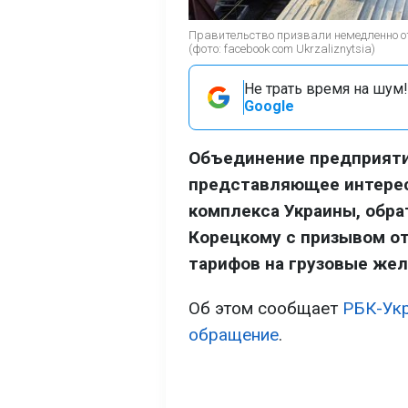
Правительство призвали немедленно о
(фото: facebook com Ukrzaliznytsia)
Не трать время на шум!
Google
Объединение предприяти
представляющее интерес
комплекса Украины, обра
Корецкому с призывом о
тарифов на грузовые жел
Об этом сообщает
РБК-Ук
обращение
.