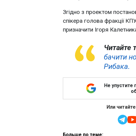
Згідно з проектом постано
спікера голова фракції К
призначити Ігоря Калетник
Читайте 
бачити н
Рибака.
Не упустите 
об
Или читайте
Больше по теме: