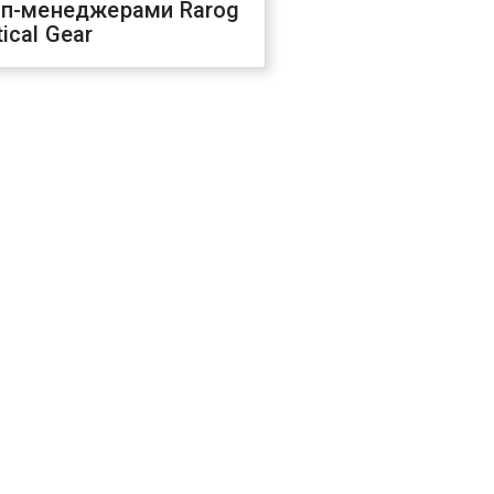
оп-менеджерами Rarog
ical Gear