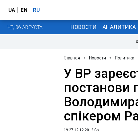
UA
EN
RU
НОВОСТИ
АНАЛИТИКА
ЧТ, 06 АВГУСТА
О
Главная
»
Новости
»
Политика
У ВР зареє
постанови 
Володимира
спікером Ра
19:27 12.12.2012 Ср