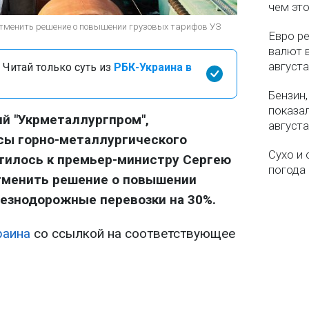
чем эт
тменить решение о повышении грузовых тарифов УЗ
Евро ре
валют в
августа
 Читай только суть из
РБК-Украина в
Бензин,
показа
й "Укрметаллургпром",
августа
ы горно-металлургического
Сухо и 
тилось к премьер-министру Сергею
погода 
тменить решение о повышении
езнодорожные перевозки на 30%.
раина
со ссылкой на соответствующее