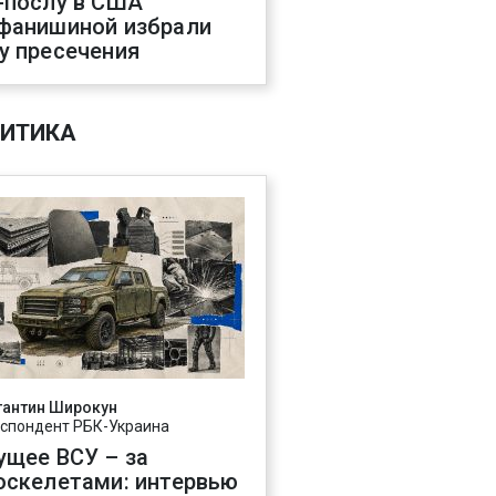
-послу в США
фанишиной избрали
у пресечения
ИТИКА
тантин Широкун
спондент РБК-Украина
ущее ВСУ – за
оскелетами: интервью