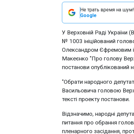
Не трать время на шум!
Google
У Верховній Раді України 
№ 1003 ініційований голово
Олександром Єфремовим і
Макеєнко "Про голову Верх
постанови опублікований на
"Обрати народного депута
Васильовича головою Верхо
тексті проекту постанови.
Відзначимо, народні депут
питання про обрання голов
пленарного засідання, про