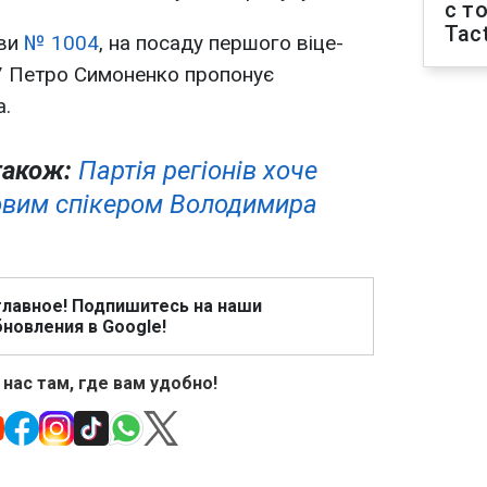
с т
Tact
ви
№ 1004
, на посаду першого віце-
ПУ Петро Симоненко пропонує
а.
також:
Партія регіонів хоче
овим спікером Володимира
главное! Подпишитесь на наши
новления в Google!
 нас там, где вам удобно!