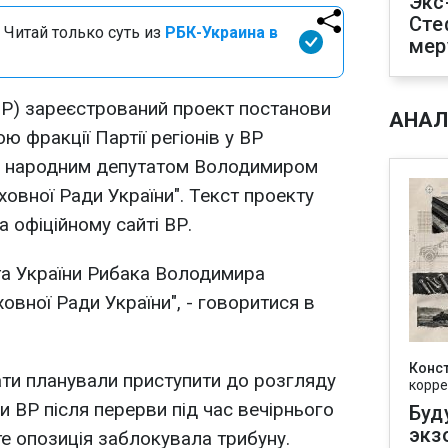
Экс
Сте
 Читай только суть из
РБК-Украина в
мер
(ВР) зареєстрований проект постанови
АНАЛ
ю фракції Партії регіонів у ВР
 народним депутатом Володимиром
овної Ради України". Текст проекту
 офіційному сайті ВР.
та України Рибака Володимира
вної Ради України", - говоритися в
Конс
ати планували приступити до розгляду
корре
и ВР після перерви під час вечірнього
Буд
экз
те опозиція заблокувала трибуну.