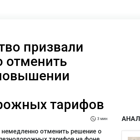
тво призвали
 отменить
 повышении
рожных тарифов
АНАЛ
3 мин
 немедленно отменить решение о
лезнодорожных тарифов на фоне