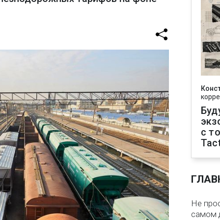
Конс
корре
Буд
экз
с т
Tact
ГЛАВ
Не про
самом 