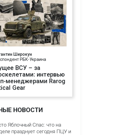
тантин Широкун
спондент РБК-Украина
ущее ВСУ – за
оскелетами: интервью
оп-менеджерами Rarog
ical Gear
НЫЕ НОВОСТИ
сто Яблочный Спас: что на
деле празднует сегодня ПЦУ и