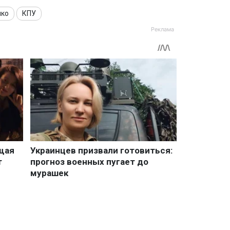
нко
КПУ