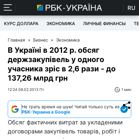
RU
КУРС ДОЛЛАРА
ЭКОНОМИКА
ЛИЧНЫЕ ФИНАНСЫ
T
Главная
»
Бизнес
»
Экономика
В Україні в 2012 р. обсяг
держзакупівель у одного
учасника зріс в 2,6 рази - до
137,26 млрд грн
12:24 08.02.2013 Пт
1 мин
Не трать время на шум! Читай только суть из
РБК-Украина в Google
Обсяг фактичних витрат за укладеними
договорами закупівель товарів, робіт і