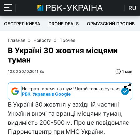
RU
ОБСТРЕЛ КИЕВА
DRONE DEALS
ОРМУЗСКИЙ ПРОЛИВ
Главная
»
Новости
»
Прочее
В Україні 30 жовтня місцями
туман
10:00 30.10.2011 Вс
1 мин
Не трать время на шум! Читай только суть из
РБК-Украина в Google
В Україні 30 жовтня у західній частині
України вночі та вранці місцями туман,
видимість 200-500 м. Про це повідомляє
Гідрометцентр при МНС України.