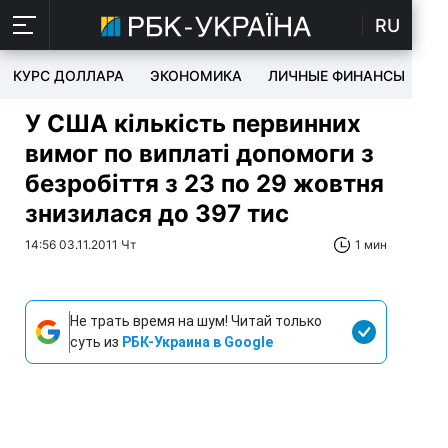
RU
КУРС ДОЛЛАРА
ЭКОНОМИКА
ЛИЧНЫЕ ФИНАНСЫ
T
У США кількість первинних
вимог по виплаті допомоги з
безробіття з 23 по 29 жовтня
знизилася до 397 тис
14:56 03.11.2011 Чт
1 мин
Не трать время на шум! Читай только
суть из
РБК-Украина в Google