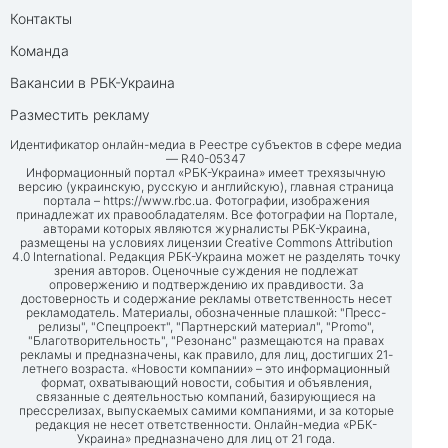
Контакты
Команда
Вакансии в РБК-Украина
Разместить рекламу
Идентификатор онлайн-медиа в Реестре субъектов в сфере медиа
— R40-05347
Информационный портал «РБК-Украина» имеет трехязычную
версию (украинскую, русскую и английскую), главная страница
портала –
https://www.rbc.ua
. Фотографии, изображения
принадлежат их правообладателям. Все фотографии на Портале,
авторами которых являются журналисты РБК-Украина,
размещены на условиях лицензии Creative Commons Attribution
4.0 International. Редакция РБК-Украина может не разделять точку
зрения авторов. Оценочные суждения не подлежат
опровержению и подтверждению их правдивости. За
достоверность и содержание рекламы ответственность несет
рекламодатель. Материалы, обозначенные плашкой: "Пресс-
релизы", "Спецпроект", "Партнерский материал", "Promo",
"Благотворительность", "Резонанс" размещаются на правах
рекламы и предназначены, как правило, для лиц, достигших 21-
летнего возраста. «Новости компании» – это информационный
формат, охватывающий новости, события и объявления,
связанные с деятельностью компаний, базирующиеся на
прессрелизах, выпускаемых самими компаниями, и за которые
редакция не несет ответственности. Онлайн-медиа «РБК-
Украина» предназначено для лиц от 21 года.