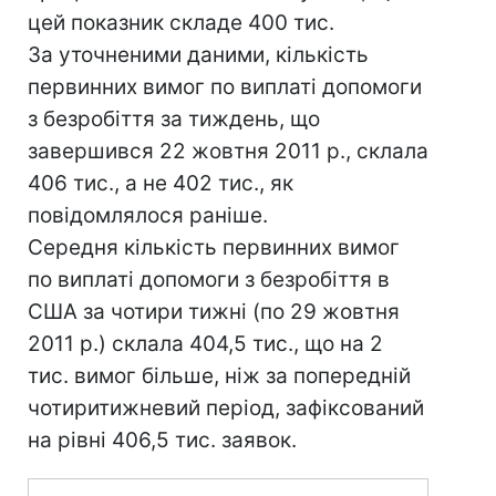
цей показник складе 400 тис.
За уточненими даними, кількість
первинних вимог по виплаті допомоги
з безробіття за тиждень, що
завершився 22 жовтня 2011 р., склала
406 тис., а не 402 тис., як
повідомлялося раніше.
Середня кількість первинних вимог
по виплаті допомоги з безробіття в
США за чотири тижні (по 29 жовтня
2011 р.) склала 404,5 тис., що на 2
тис. вимог більше, ніж за попередній
чотиритижневий період, зафіксований
на рівні 406,5 тис. заявок.