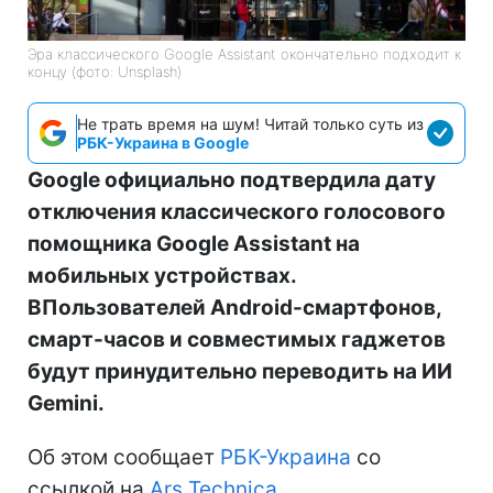
Эра классического Google Assistant окончательно подходит к
концу (фото: Unsplash)
Не трать время на шум! Читай только суть из
РБК-Украина в Google
Google официально подтвердила дату
отключения классического голосового
помощника Google Assistant на
мобильных устройствах.
ВПользователей Android-смартфонов,
смарт-часов и совместимых гаджетов
будут принудительно переводить на ИИ
Gemini.
Об этом сообщает
РБК-Украина
со
ссылкой на
Ars Technica
.