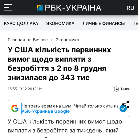
RU
КУРС ДОЛЛАРА
ЭКОНОМИКА
ЛИЧНЫЕ ФИНАНСЫ
T
Главная
»
Бизнес
»
Экономика
У США кількість первинних
вимог щодо виплати з
безробіття з 2 по 8 грудня
знизилася до 343 тис
15:55 13.12.2012 Чт
1 мин
Не трать время на шум! Читай только суть из
РБК-Украина в Google
У США кількість первинних вимог щодо
виплати з безробіття за тиждень, який