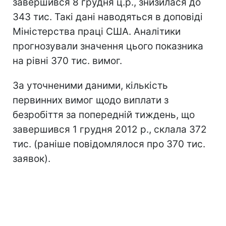
завершився 8 грудня ц.р., знизилася до
343 тис. Такі дані наводяться в доповіді
Міністерства праці США. Аналітики
прогнозували значення цього показника
на рівні 370 тис. вимог.
За уточненими даними, кількість
первинних вимог щодо виплати з
безробіття за попередній тиждень, що
завершився 1 грудня 2012 р., склала 372
тис. (раніше повідомлялося про 370 тис.
заявок).