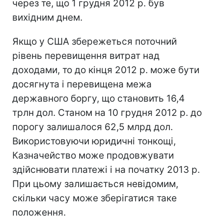
через те, що 1 грудня 2012 р. був
вихідним днем.
Якщо у США збережеться поточний
рівень перевищення витрат над
доходами, то до кінця 2012 р. може бути
досягнута і перевищена межа
державного боргу, що становить 16,4
трлн дол. Станом на 10 грудня 2012 р. до
порогу залишалося 62,5 млрд дол.
Використовуючи юридичні тонкощі,
Казначейство може продовжувати
здійснювати платежі і на початку 2013 р.
При цьому залишається невідомим,
скільки часу може зберігатися таке
положення.