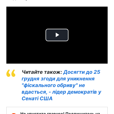
Play
Video
Читайте також:
Досягти до 25
грудня згоди для уникнення
"фіскального обриву" не
вдасться, - лідер демократів у
Сенаті США
Не упустите главное! Подпишитесь на