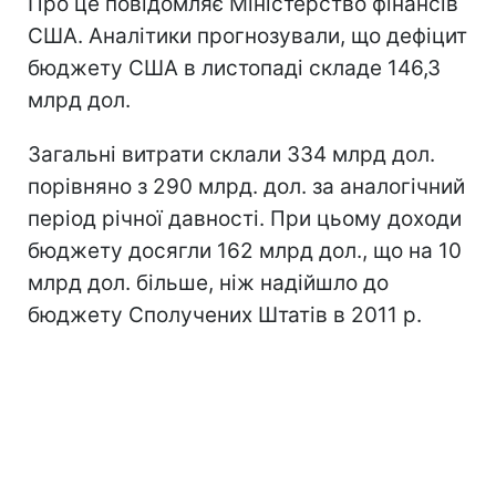
Про це повідомляє Міністерство фінансів
США. Аналітики прогнозували, що дефіцит
бюджету США в листопаді складе 146,3
млрд дол.
Загальні витрати склали 334 млрд дол.
порівняно з 290 млрд. дол. за аналогічний
період річної давності. При цьому доходи
бюджету досягли 162 млрд дол., що на 10
млрд дол. більше, ніж надійшло до
бюджету Сполучених Штатів в 2011 р.