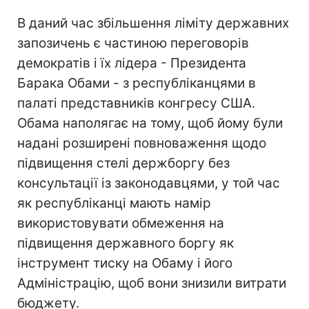
В даний час збільшення ліміту державних
запозичень є частиною переговорів
демократів і їх лідера - Президента
Барака Обами - з республіканцями в
палаті представників конгресу США.
Обама наполягає на тому, щоб йому були
надані розширені повноваження щодо
підвищення стелі держборгу без
консультації із законодавцями, у той час
як республіканці мають намір
використовувати обмеження на
підвищення державного боргу як
інструмент тиску на Обаму і його
Адміністрацію, щоб вони знизили витрати
бюджету.