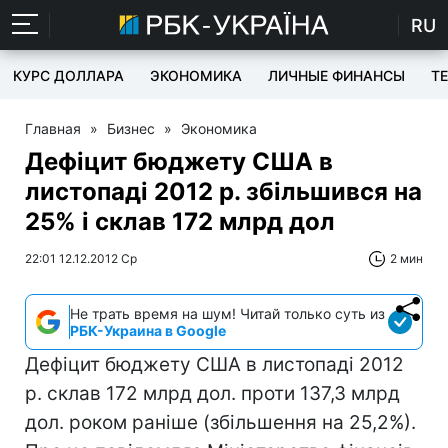
RU
КУРС ДОЛЛАРА
ЭКОНОМИКА
ЛИЧНЫЕ ФИНАНСЫ
T
Главная
»
Бизнес
»
Экономика
Дефіцит бюджету США в
листопаді 2012 р. збільшився на
25% і склав 172 млрд дол
22:01 12.12.2012 Ср
2 мин
Не трать время на шум! Читай только суть из
РБК-Украина в Google
Дефіцит бюджету США в листопаді 2012
р. склав 172 млрд дол. проти 137,3 млрд
дол. роком раніше (збільшення на 25,2%).