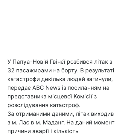
У Папуа-Новій Гвінєї розбився літак з
32 пасажирами на борту. В результаті
катастрофи декілька людей загинули,
передає ABC News із посиланням на
представника місцевої Комісії з
розслідування катастроф.
За отриманими даними, літак виходив
з м. Лає в м. Маданг. На даний момент
причини аварії і кількість