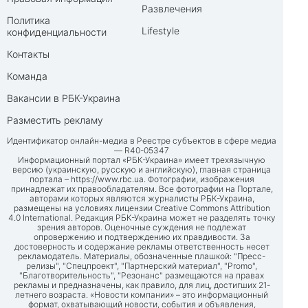
Развлечения
Политика
Lifestyle
конфиденциальности
Контакты
Команда
Вакансии в РБК-Украина
Разместить рекламу
Идентификатор онлайн-медиа в Реестре субъектов в сфере медиа
— R40-05347
Информационный портал «РБК-Украина» имеет трехязычную
версию (украинскую, русскую и английскую), главная страница
портала –
https://www.rbc.ua
. Фотографии, изображения
принадлежат их правообладателям. Все фотографии на Портале,
авторами которых являются журналисты РБК-Украина,
размещены на условиях лицензии Creative Commons Attribution
4.0 International. Редакция РБК-Украина может не разделять точку
зрения авторов. Оценочные суждения не подлежат
опровержению и подтверждению их правдивости. За
достоверность и содержание рекламы ответственность несет
рекламодатель. Материалы, обозначенные плашкой: "Пресс-
релизы", "Спецпроект", "Партнерский материал", "Promo",
"Благотворительность", "Резонанс" размещаются на правах
рекламы и предназначены, как правило, для лиц, достигших 21-
летнего возраста. «Новости компании» – это информационный
формат, охватывающий новости, события и объявления,