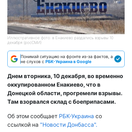
Иллюстративное фото: в Енакиево раздались взрывы 10
декабря (росСМИ)
Понимай ситуацию на фронте из-за фактов, а
не слухов с
РБК-Украина в Google
Днем вторника, 10 декабря, во временно
оккупированном Енакиево, что в
Донецкой области, прогремели взрывы.
Там взорвался склад с боеприпасами.
Об этом сообщает
РБК-Украина
со
ссылкой на
"Новости Донбасса".