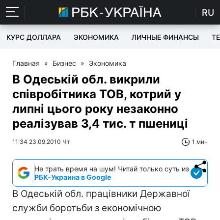
RU
КУРС ДОЛЛАРА
ЭКОНОМИКА
ЛИЧНЫЕ ФИНАНСЫ
T
Главная
»
Бизнес
»
Экономика
В Одеській обл. викрили
співробітника ТОВ, котрий у
липні цього року незаконно
реалізував 3,4 тис. т пшениці
11:34 23.09.2010 Чт
1 мин
Не трать время на шум! Читай только суть из
РБК-Украина в Google
В Одеській обл. працівники Державної
служби боротьби з економічною