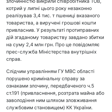
злочинністю викрили співробітника ТОВ,
котрий у липні цього року незаконно
реалізував 3,4 тис. т пшениці вказаного
товариства, а виручені грошові кошти
привласнив. У результаті протиправних
дій згаданому товариству завдано збитки
на суму 2,4 млн грн. Про це повідомляє
прес-служба Міністерства внутрішніх
справ.
Слідчим управлінням ГУ МВС області
порушено кримінальну справу за
ознаками злочину, передбаченого ч.5
ст.191 (привласнення, розтрата майна або
заволодіння ним шляхом зловживання
службовим становищем) КК України.