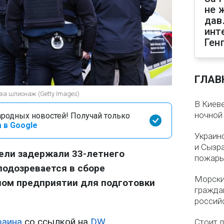
не 
дав
инт
Ген
ГЛАВ
за шпионаж (Getty Images)
В Киеве
ночной
родных новостей! Получай только
 в Google
Украин
и Сызр
ели задержали 33-летнего
пожар
подозревается в сборе
Морски
ном предприятии для подготовки
гражда
россий
раина
со ссылкой на
DW
.
Стоит л