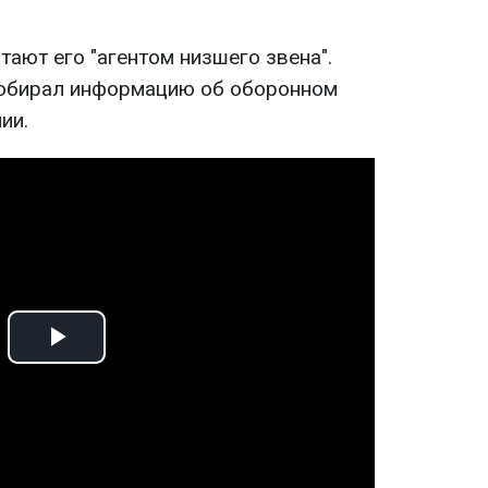
ают его "агентом низшего звена".
обирал информацию об оборонном
ии.
Play
Video