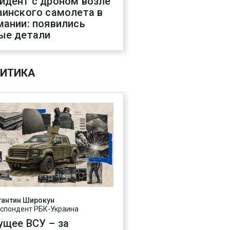
идент с дроном возле
аинского самолета в
мании: появились
ые детали
ИТИКА
тантин Широкун
спондент РБК-Украина
ущее ВСУ – за