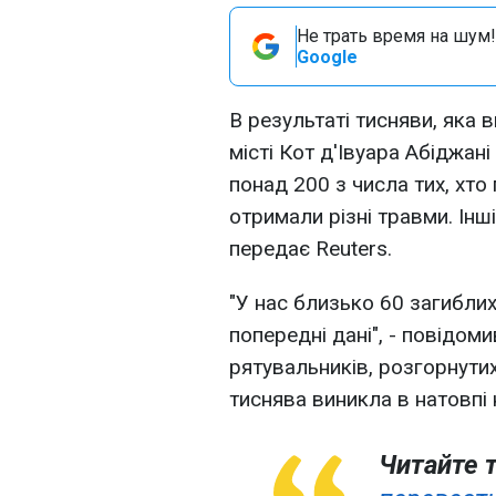
Не трать время на шум!
Google
В результаті тисняви​​, яка
місті Кот д'Івуара Абіджан
понад 200 з числа тих, хто
отримали різні травми. Інш
передає Reuters.
"У нас близько 60 загиблих
попередні дані", - повідо
рятувальників, розгорнутих 
тиснява виникла в натовпі 
Читайте 