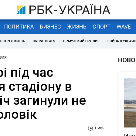
ПОЛИТИКА
БИЗНЕС
ЖИЗНЬ
СПОРТ
WAVE
БСТРЕЛ КИЕВА
DRONE DEALS
ОРМУЗСКИЙ ПРОЛИВ
ВОЙНА В УКРАИ
вия
НОВО
рі під час
ля стадіону в
іч загинули не
оловік
1 мин