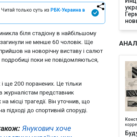
Инц
укр
 Читай только суть из
РБК-Украина в
Гер
нов
 виникла біля стадіону в найбільшому
і загинули не менше 60 чоловік. Ще
АНАЛ
 прийшов на новорічну виставу і салют
і подробиці поки не повідомляються,
 і ще 200 поранених. Це тільки
мив журналістам представник
на місці трагедії. Він уточнив, що
на підході до спортивній споруді.
Конс
корре
також:
Янукович хоче
Буд