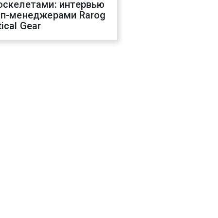
оскелетами: интервью
оп-менеджерами Rarog
ical Gear