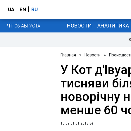
UA
EN
RU
НОВОСТИ
АНАЛИТИКА
ЧТ, 06 АВГУСТА
О
Главная
»
Новости
»
Происшест
У Кот д'Івуа
тисняви ​​бі
новорічну н
менше 60 ч
15:59 01.01.2013 Вт