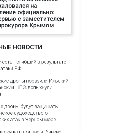
жаловался на
ление официально:
ервью с заместителем
прокурора Крымом
НЫЕ НОВОСТИ
 есть погибший в результате
 атаки РФ
ские дроны поразили Ильский
анский НПЗ, вспыхнули
ы
е дроны будут защищать
нское судоходство от
ских атак в Черном море
и скупать доллары: банкир