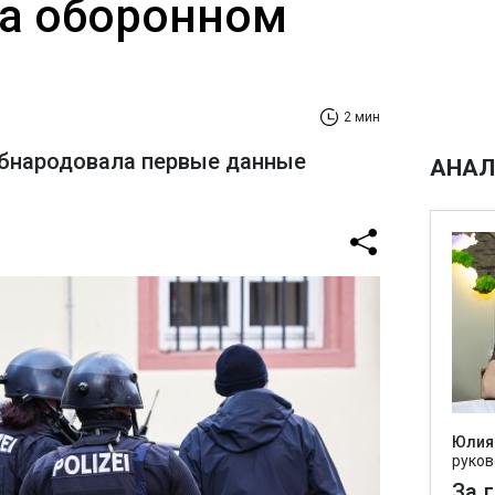
а оборонном
2 мин
обнародовала первые данные
АНАЛ
Юлия
руков
За 