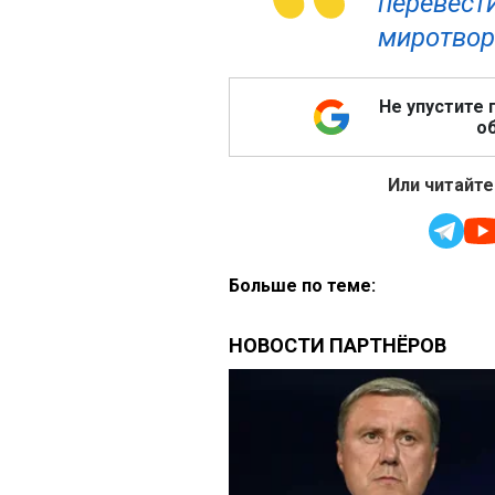
перевести
миротворц
Не упустите 
об
Или читайте
Больше по теме: