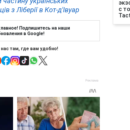
 частину українських
экз
с т
ів з Ліберії в Кот-д'Івуар
Tact
главное! Подпишитесь на наши
новления в Google!
 нас там, где вам удобно!