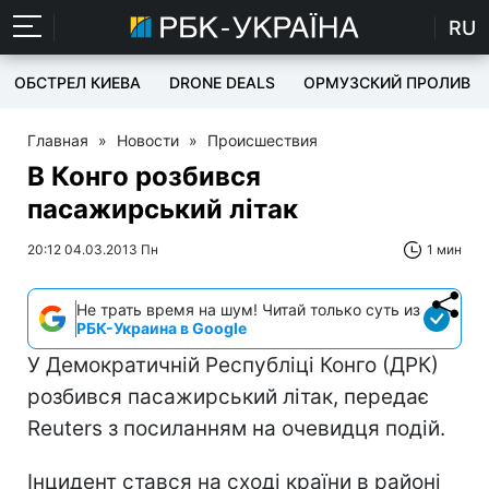
RU
ОБСТРЕЛ КИЕВА
DRONE DEALS
ОРМУЗСКИЙ ПРОЛИВ
Главная
»
Новости
»
Происшествия
В Конго розбився
пасажирський літак
20:12 04.03.2013 Пн
1 мин
Не трать время на шум! Читай только суть из
РБК-Украина в Google
У Демократичній Республіці Конго (ДРК)
розбився пасажирський літак, передає
Reuters з посиланням на очевидця подій.
Інцидент стався на сході країни в районі