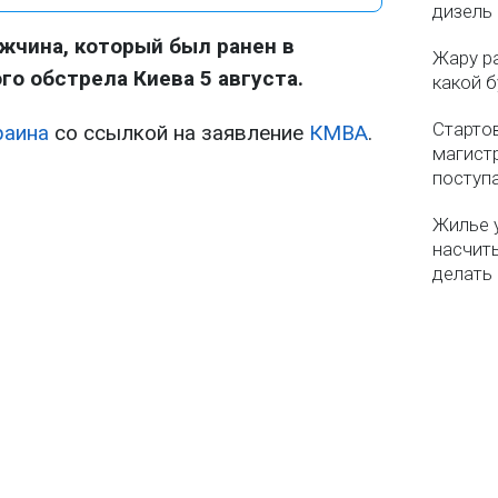
дизель 
жчина, который был ранен в
Жару р
го обстрела Киева 5 августа.
какой б
Старто
раина
со ссылкой на заявление
КМВА
.
магистр
поступ
Жилье 
насчит
делать