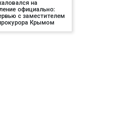
жаловался на
ление официально:
ервью с заместителем
прокурора Крымом