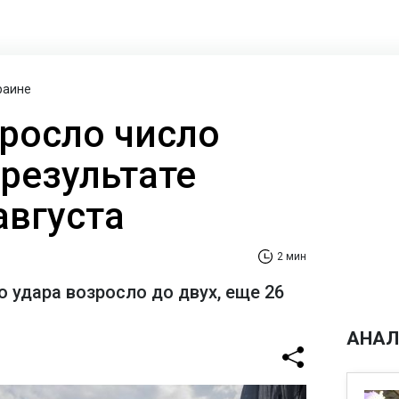
раине
зросло число
 результате
августа
2 мин
 удара возросло до двух, еще 26
АНАЛ