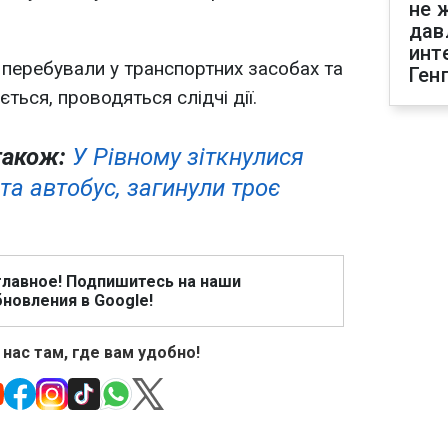
не 
дав
инт
і перебували у транспортних засобах та
Ген
ться, проводяться слідчі дії.
також:
У Рівному зіткнулися
та автобус, загинули троє
главное! Подпишитесь на наши
новления в Google!
 нас там, где вам удобно!