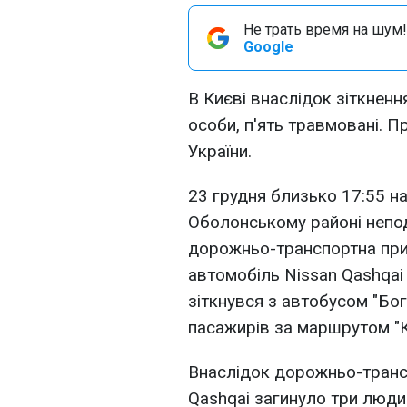
Не трать время на шум!
Google
В Києві внаслідок зіткнен
особи, п'ять травмовані. 
України.
23 грудня близько 17:55 н
Оболонському районі непод
дорожньо-транспортна при
автомобіль Nissan Qashqai в
зіткнувся з автобусом "Бо
пасажирів за маршрутом "К
Внаслідок дорожньо-трансп
Qashqai загинуло три люди