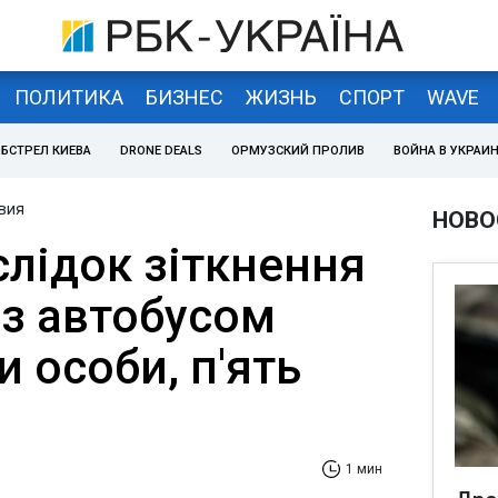
ПОЛИТИКА
БИЗНЕС
ЖИЗНЬ
СПОРТ
WAVE
БСТРЕЛ КИЕВА
DRONE DEALS
ОРМУЗСКИЙ ПРОЛИВ
ВОЙНА В УКРАИ
вия
НОВО
слідок зіткнення
 з автобусом
и особи, п'ять
1 мин