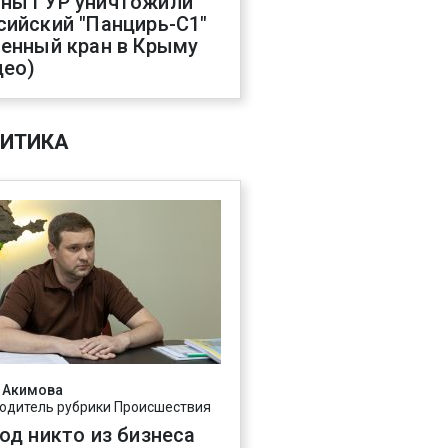
ны ГУР уничтожили
сийский "Панцирь-С1"
оенный кран в Крыму
део)
ИТИКА
 Акимова
одитель рубрики Происшествия
год никто из бизнеса