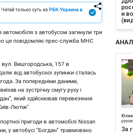
Дро
рос
 Читай только суть из
РБК-Украина в
и в
(ви
ня автомобіля з автобусом загинули три
Про це повідомляє прес-служба МНС
АНАЛ
а вул. Вишгородська, 157 в
алік від автобусної зупинки сталась
года. За попередніми даними,
иїхав на зустрічну смугу руху і
гдан", який здійснював перевезення
иїв-Лютіж".
Юлия
ортної пригоди в автомобілі Nissan
руков
За 
ни, у автобусі "Богдан" травмовано