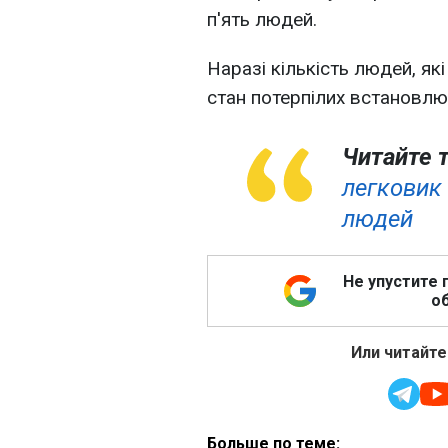
п'ять людей.
Наразі кількість людей, як
стан потерпілих встановлює
Читайте 
легковик 
людей
Не упустите 
об
Или читайте
Больше по теме: