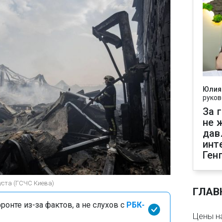
Юлия
руков
За 
не 
дав
инт
Ген
густа (ГСЧС Киева)
ГЛАВ
онте из-за фактов, а не слухов с
РБК-
Цены на