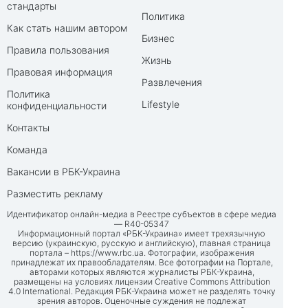
стандарты
Политика
Как стать нашим автором
Бизнес
Правила пользования
Жизнь
Правовая информация
Развлечения
Политика
Lifestyle
конфиденциальности
Контакты
Команда
Вакансии в РБК-Украина
Разместить рекламу
Идентификатор онлайн-медиа в Реестре субъектов в сфере медиа
— R40-05347
Информационный портал «РБК-Украина» имеет трехязычную
версию (украинскую, русскую и английскую), главная страница
портала –
https://www.rbc.ua
. Фотографии, изображения
принадлежат их правообладателям. Все фотографии на Портале,
авторами которых являются журналисты РБК-Украина,
размещены на условиях лицензии Creative Commons Attribution
4.0 International. Редакция РБК-Украина может не разделять точку
зрения авторов. Оценочные суждения не подлежат