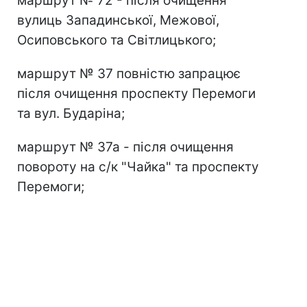
маршрут № 72 - після очищення
вулиць Западинської, Межової,
Осиповського та Світлицького;
маршрут № 37 повністю запрацює
після очищення проспекту Перемоги
та вул. Бударіна;
маршрут № 37а - після очищення
повороту на с/к "Чайка" та проспекту
Перемоги;