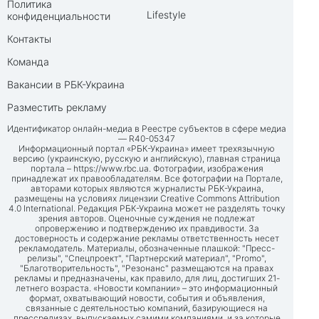
Политика
Lifestyle
конфиденциальности
Контакты
Команда
Вакансии в РБК-Украина
Разместить рекламу
Идентификатор онлайн-медиа в Реестре субъектов в сфере медиа
— R40-05347
Информационный портал «РБК-Украина» имеет трехязычную
версию (украинскую, русскую и английскую), главная страница
портала –
https://www.rbc.ua
. Фотографии, изображения
принадлежат их правообладателям. Все фотографии на Портале,
авторами которых являются журналисты РБК-Украина,
размещены на условиях лицензии Creative Commons Attribution
4.0 International. Редакция РБК-Украина может не разделять точку
зрения авторов. Оценочные суждения не подлежат
опровержению и подтверждению их правдивости. За
достоверность и содержание рекламы ответственность несет
рекламодатель. Материалы, обозначенные плашкой: "Пресс-
релизы", "Спецпроект", "Партнерский материал", "Promo",
"Благотворительность", "Резонанс" размещаются на правах
рекламы и предназначены, как правило, для лиц, достигших 21-
летнего возраста. «Новости компании» – это информационный
формат, охватывающий новости, события и объявления,
связанные с деятельностью компаний, базирующиеся на
прессрелизах, выпускаемых самими компаниями, и за которые