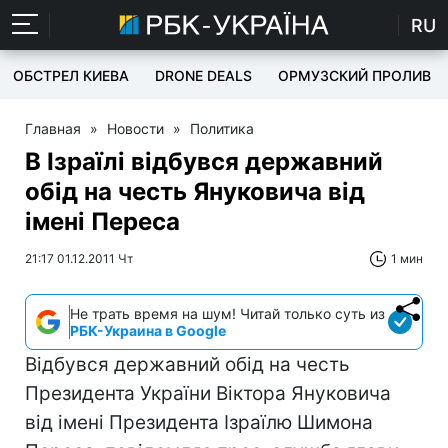
RU
ОБСТРЕЛ КИЕВА
DRONE DEALS
ОРМУЗСКИЙ ПРОЛИВ
Главная
»
Новости
»
Политика
В Ізраїлі відбувся державний
обід на честь Януковича від
імені Переса
21:17 01.12.2011 Чт
1 мин
Не трать время на шум! Читай только суть из
РБК-Украина в Google
Відбувся державний обід на честь
Президента України Віктора Януковича
від імені Президента Ізраїлю Шимона