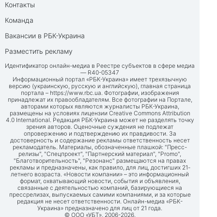
Контакты
Команда
Вакансии в РБК-Украина
Разместить рекламу
Идентификатор онлайн-медиа в Реестре субъектов в сфере медиа
— R40-05347
Информационный портал «РБК-Украина» имеет трехязычную
версию (украинскую, русскую и английскую), главная страница
портала –
https://www.rbc.ua
. Фотографии, изображения
принадлежат их правообладателям. Все фотографии на Портале,
авторами которых являются журналисты РБК-Украина,
размещены на условиях лицензии Creative Commons Attribution
4.0 International. Редакция РБК-Украина может не разделять точку
зрения авторов. Оценочные суждения не подлежат
опровержению и подтверждению их правдивости. За
достоверность и содержание рекламы ответственность несет
рекламодатель. Материалы, обозначенные плашкой: "Пресс-
релизы", "Спецпроект", "Партнерский материал", "Promo",
"Благотворительность", "Резонанс" размещаются на правах
рекламы и предназначены, как правило, для лиц, достигших 21-
летнего возраста. «Новости компании» – это информационный
формат, охватывающий новости, события и объявления,
связанные с деятельностью компаний, базирующиеся на
прессрелизах, выпускаемых самими компаниями, и за которые
редакция не несет ответственности. Онлайн-медиа «РБК-
Украина» предназначено для лиц от 21 года.
© ООО «УБТ», 2006-2026.