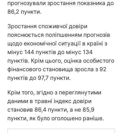
прогнозували зростання показника до
86,2 пункти.
Зростання споживчої довіри
пояснюється поліпшенням прогнозів
щодо економічної ситуації в країні з
мінус 144 пунктів до мінус 134
пунктів. Крім цього, оцінка особистого
фінансового становища зросла з 92
пунктів до 97,7 пункти.
Крім того, згідно з переглянутими
даними в травні індекс довіри
становив 86,4 пункти, а не 85,9
пункти, як було оголошено раніше.