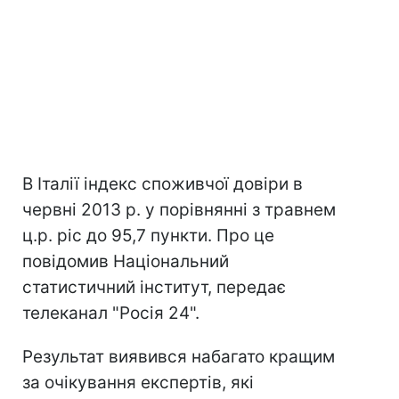
В Італії індекс споживчої довіри в
червні 2013 р. у порівнянні з травнем
ц.р. ріс до 95,7 пункти. Про це
повідомив Національний
статистичний інститут, передає
телеканал "Росія 24".
Результат виявився набагато кращим
за очікування експертів, які