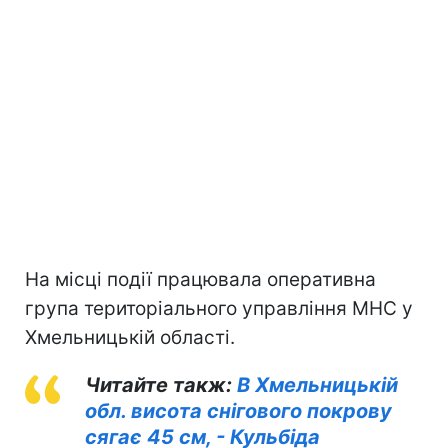
На місці події працювала оперативна
група територіального управління МНС у
Хмельницькій області.
Читайте такж:
В Хмельницькій
обл. висота снігового покрову
сягає 45 см, - Кульбіда