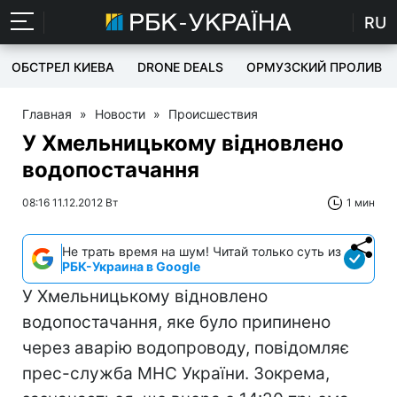
RU
ОБСТРЕЛ КИЕВА
DRONE DEALS
ОРМУЗСКИЙ ПРОЛИВ
Главная
»
Новости
»
Происшествия
У Хмельницькому відновлено
водопостачання
08:16 11.12.2012 Вт
1 мин
Не трать время на шум! Читай только суть из
РБК-Украина в Google
У Хмельницькому відновлено
водопостачання, яке було припинено
через аварію водопроводу, повідомляє
прес-служба МНС України. Зокрема,