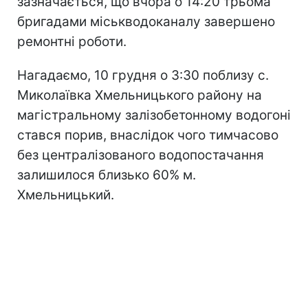
зазначається, що вчора о 14:20 трьома
бригадами міськводоканалу завершено
ремонтні роботи.
Нагадаємо, 10 грудня о 3:30 поблизу с.
Миколаївка Хмельницького району на
магістральному залізобетонному водогоні
стався порив, внаслідок чого тимчасово
без централізованого водопостачання
залишилося близько 60% м.
Хмельницький.