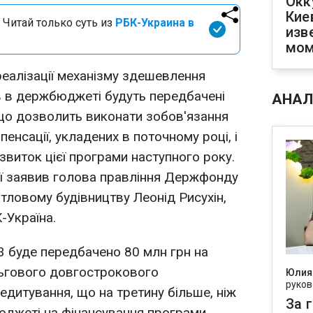
Окк
Кие
 Читай только суть из
РБК-Украина в
изв
мом
еалізації механізму здешевлення
ів в держбюджеті будуть передбачені
АНАЛ
 що дозволить виконати зобов'язання
нсації, укладених в поточному році, і
виток цієї програми наступного року.
ії заявив голова правління Держфонду
тловому будівництву Леонід Рисухін,
-Україна.
 буде передбачено 80 млн грн на
льгового довгострокового
Юлия
руков
дитування, що на третину більше, ніж
За 
юджеті на фінансування програми