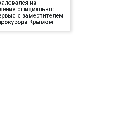
жаловался на
ление официально:
ервью с заместителем
прокурора Крымом