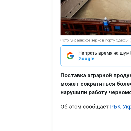
Фото: украинское зерно в порту Одессы (
Не трать время на шум!
Google
Поставка аграрной проду
может сократиться более
нарушили работу черномо
Об этом сообщает
РБК-Ук