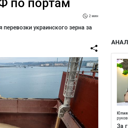
РФ по портам
2 мин
я перевозки украинского зерна за
АНАЛ
Юлия
руков
За 