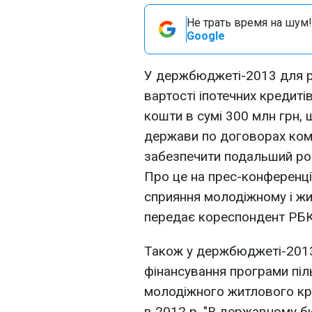
Не трать время на шум!
Google
У держбюджеті-2013 для р
вартості іпотечних кредит
кошти в сумі 300 млн грн,
держави по договорах компе
забезпечити подальший роз
Про це на прес-конференц
сприяння молодіжному і жи
передає кореспондент РБК
Також у держбюджеті-2013
фінансування програми пі
молодіжного житлового кре
в 2012 р. "В державному б