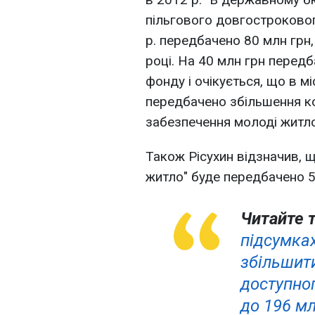
пільгового довгостроково
р. передбачено 80 млн грн,
році. На 40 млн грн перед
фонду і очікується, що в 
передбачено збільшення ко
забезпечення молоді житлом
Також Рісухин відзначив, 
житло" буде передбачено 5
Читайте 
підсумках
збільшит
доступног
до 196 мл