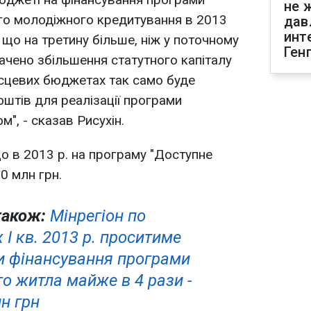
не 
го молодіжного кредитування в 2013
дав
инт
 що на третину більше, ніж у поточному
Ген
бачено збільшення статутного капіталу
місцевих бюджетах так само буде
штів для реалізації програми
", - сказав Рисухін.
що в 2013 р. на програму "Доступне
0 млн грн.
також:
Мінрегіон по
 І кв. 2013 р. проситиме
и фінансування програми
о житла майже в 4 рази -
н грн