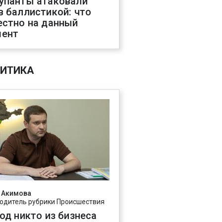
упанты атаковали
в баллистикой: что
естно на данный
ент
ИТИКА
 Акимова
одитель рубрики Происшествия
год никто из бизнеса