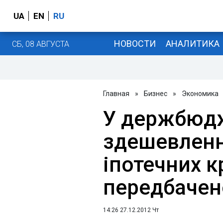
UA
EN
RU
НОВОСТИ
АНАЛИТИКА
СБ, 08 АВГУСТА
Главная
»
Бизнес
»
Экономика
У держбюдж
здешевленн
іпотечних к
передбачен
14:26 27.12.2012 Чт