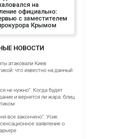
жаловался на
ление официально:
ервью с заместителем
прокурора Крымом
НЫЕ НОВОСТИ
нты атаковали Киев
икой: что известно на данный
т
ся не нужно". Когда будет
ание и вернется ли жара: блиц
птиком
ня все закончено": Усик
 сенсационное заявление о
карьере