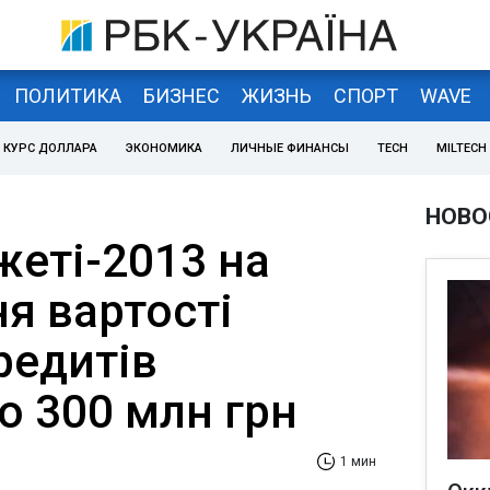
ПОЛИТИКА
БИЗНЕС
ЖИЗНЬ
СПОРТ
WAVE
КУРС ДОЛЛАРА
ЭКОНОМИКА
ЛИЧНЫЕ ФИНАНСЫ
TECH
MILTECH
НОВО
еті-2013 на
я вартості
редитів
о 300 млн грн
1 мин