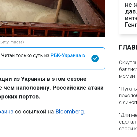
не 
дав
инт
Ген
Getty Images)
ГЛАВ
 Читай только суть из
РБК-Украина в
Оккупа
баллист
момен
кции из Украины в этом сезоне
 чем наполовину. Российские атаки
"Пугать
похолод
рских портов.
с сино
раина
со ссылкой на
Bloomberg.
"Для ме
сделал
своей 