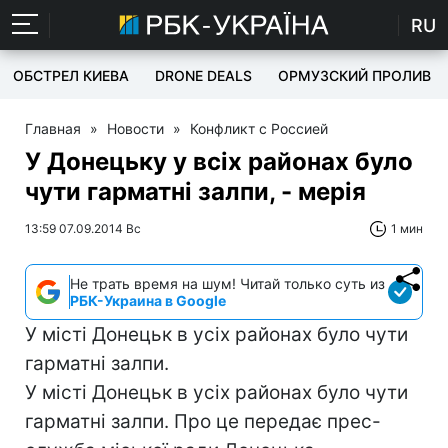
RU
ОБСТРЕЛ КИЕВА
DRONE DEALS
ОРМУЗСКИЙ ПРОЛИВ
Главная
»
Новости
»
Конфликт с Россией
У Донецьку у всіх районах було
чути гарматні залпи, - мерія
13:59 07.09.2014 Вс
1 мин
Не трать время на шум! Читай только суть из
РБК-Украина в Google
У місті Донецьк в усіх районах було чути
гарматні залпи.
У місті Донецьк в усіх районах було чути
гарматні залпи. Про це передає прес-