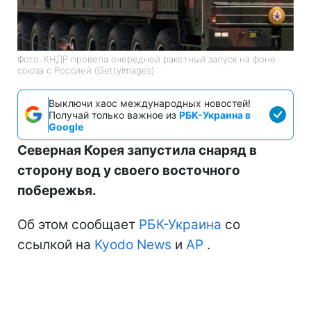
Фото: КНДР провела очередной ракетный запуск на фоне
союза с Россией (GettyImages)
Выключи хаос международных новостей!
Получай только важное из
РБК-Украина в
Google
Северная Корея запустила снаряд в
сторону вод у своего восточного
побережья.
Об этом сообщает
РБК-Украина
со
ссылкой на
Kyodo News
и
АР
.