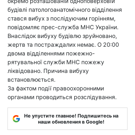
окремо розташованій одноповерховій
будівлі патологоанатомічного відділення
стався вибух з послідуючим горінням,
повідомляє прес-служба МНС України.
Внаслідок вибуху будівлю зруйновано,
жертв та постраждалих немає. О 20:00
двома відділеннями пожежно-
рятувальної служби МНС пожежу
ліквідовано. Причина вибуху
встановлюється.
За фактом події правоохоронними
органами проводиться розслідування.
Не упустите главное! Подпишитесь на
наши обновления в Google!