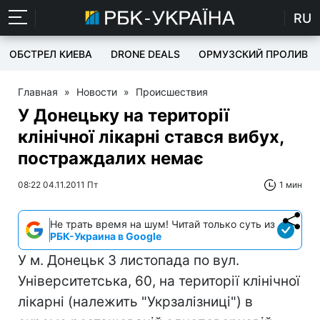
RU
ОБСТРЕЛ КИЕВА
DRONE DEALS
ОРМУЗСКИЙ ПРОЛИВ
Главная
»
Новости
»
Происшествия
У Донецьку на території
клінічної лікарні стався вибух,
постраждалих немає
08:22 04.11.2011 Пт
1 мин
Не трать время на шум! Читай только суть из
РБК-Украина в Google
У м. Донецьк 3 листопада по вул.
Університетська, 60, на території клінічної
лікарні (належить "Укрзалізниці") в