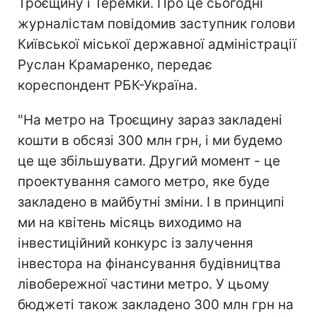
Троєщину і Теремки. Про це сьогодні
журналістам повідомив заступник голови
Київської міської державної адміністрації
Руслан Крамаренко, передає
кореспондент РБК-Україна.
"На метро на Троєщину зараз закладені
кошти в обсязі 300 млн грн, і ми будемо
це ще збільшувати. Другий момент - це
проектування самого метро, яке буде
закладено в майбутні зміни. І в принципі
ми на квітень місяць виходимо на
інвестиційний конкурс із залучення
інвестора на фінансування будівництва
лівобережної частини метро. У цьому
бюджеті також закладено 300 млн грн на