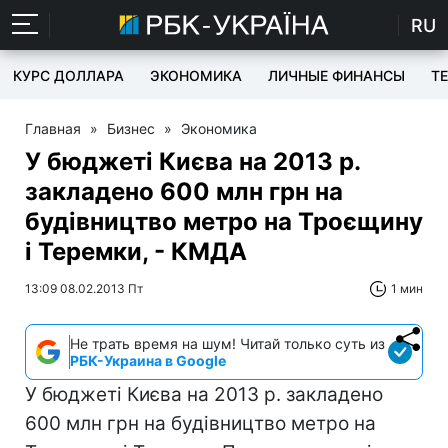
RU
КУРС ДОЛЛАРА
ЭКОНОМИКА
ЛИЧНЫЕ ФИНАНСЫ
T
Главная
»
Бизнес
»
Экономика
У бюджеті Києва на 2013 р.
закладено 600 млн грн на
будівництво метро на Троєщину
і Теремки, - КМДА
13:09 08.02.2013 Пт
1 мин
Не трать время на шум! Читай только суть из
РБК-Украина в Google
У бюджеті Києва на 2013 р. закладено
600 млн грн на будівництво метро на