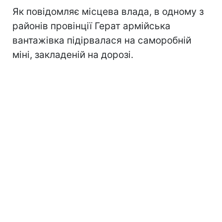
Як повідомляє місцева влада, в одному з
районів провінції Герат армійська
вантажівка підірвалася на саморобній
міні, закладеній на дорозі.