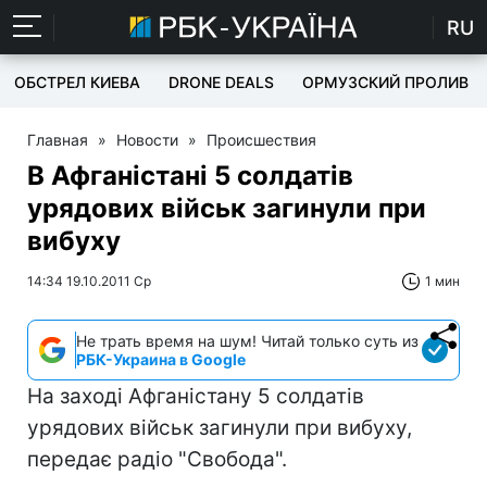
RU
ОБСТРЕЛ КИЕВА
DRONE DEALS
ОРМУЗСКИЙ ПРОЛИВ
Главная
»
Новости
»
Происшествия
В Афганістані 5 солдатів
урядових військ загинули при
вибуху
14:34 19.10.2011 Ср
1 мин
Не трать время на шум! Читай только суть из
РБК-Украина в Google
На заході Афганістану 5 солдатів
урядових військ загинули при вибуху,
передає радіо "Свобода".