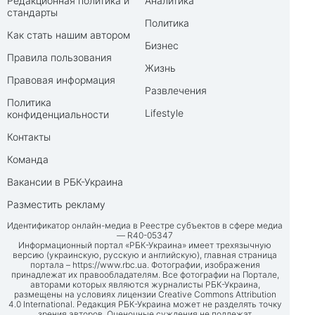
Редакционная политика и
Аналитика
стандарты
Политика
Как стать нашим автором
Бизнес
Правила пользования
Жизнь
Правовая информация
Развлечения
Политика
Lifestyle
конфиденциальности
Контакты
Команда
Вакансии в РБК-Украина
Разместить рекламу
Идентификатор онлайн-медиа в Реестре субъектов в сфере медиа
— R40-05347
Информационный портал «РБК-Украина» имеет трехязычную
версию (украинскую, русскую и английскую), главная страница
портала –
https://www.rbc.ua
. Фотографии, изображения
принадлежат их правообладателям. Все фотографии на Портале,
авторами которых являются журналисты РБК-Украина,
размещены на условиях лицензии Creative Commons Attribution
4.0 International. Редакция РБК-Украина может не разделять точку
зрения авторов. Оценочные суждения не подлежат