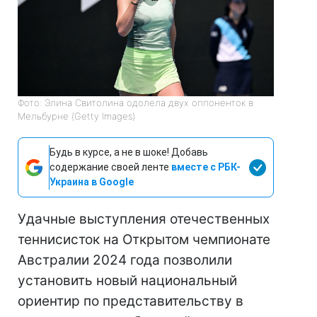
Фото: Элина Свитолина одолела двух оппоненток в
Мельбурне (Getty Images)
Будь в курсе, а не в шоке! Добавь
содержание своей ленте
вместе с РБК-
Украина в Google
Удачные выступления отечественных
теннисисток на Открытом чемпионате
Австралии 2024 года позволили
установить новый национальный
ориентир по представительству в