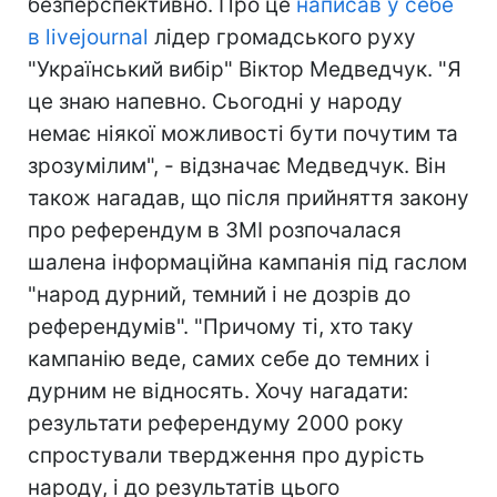
безперспективно. Про це
написав у себе
в livejournal
лідер громадського руху
"Український вибір" Віктор Медведчук. "Я
це знаю напевно. Сьогодні у народу
немає ніякої можливості бути почутим та
зрозумілим", - відзначає Медведчук. Він
також нагадав, що після прийняття закону
про референдум в ЗМІ розпочалася
шалена інформаційна кампанія під гаслом
"народ дурний, темний і не дозрів до
референдумів". "Причому ті, хто таку
кампанію веде, самих себе до темних і
дурним не відносять. Хочу нагадати:
результати референдуму 2000 року
спростували твердження про дурість
народу, і до результатів цього