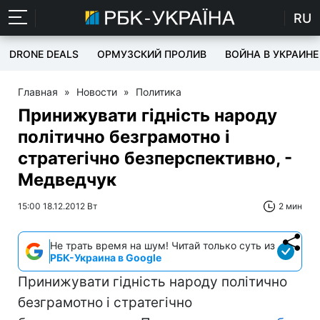
RU
DRONE DEALS
ОРМУЗСКИЙ ПРОЛИВ
ВОЙНА В УКРАИНЕ
Главная
»
Новости
»
Политика
Принижувати гідність народу
політично безграмотно і
стратегічно безперспективно, -
Медведчук
15:00 18.12.2012 Вт
2 мин
Не трать время на шум! Читай только суть из
РБК-Украина в Google
Принижувати гідність народу політично
безграмотно і стратегічно