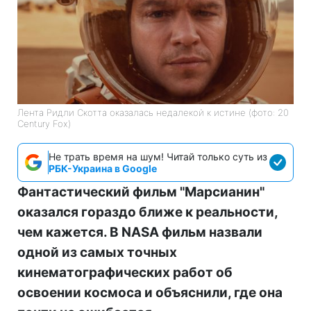
Лента Ридли Скотта оказалась недалекой к истине (фото: 20
Century Fox)
Не трать время на шум! Читай только суть из
РБК-Украина в Google
Фантастический фильм "Марсианин"
оказался гораздо ближе к реальности,
чем кажется. В NASA фильм назвали
одной из самых точных
кинематографических работ об
освоении космоса и объяснили, где она