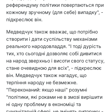
референдуму політики повертаються при
кожному зручному (для себе) випадку", -
підкреслює він.
Медведчук також вважає, що потрібно
створити і дати суспільству механізми
реального народовладдя. "І тоді дурість
тих, хто сьогодні дозволяє собі дивитися
на народ зверхньо і висоти свого статусу,
стане очевидною для всіх", - підкреслює
він. Медведчук також нагадує, що
терпіння народу не безмежне.
"Переконаний: якщо наші" розумні
"політики, які роками не в змозі вирішити
ні одну проблему в економіці та
гуманітарній сфері, не змінять риторику -