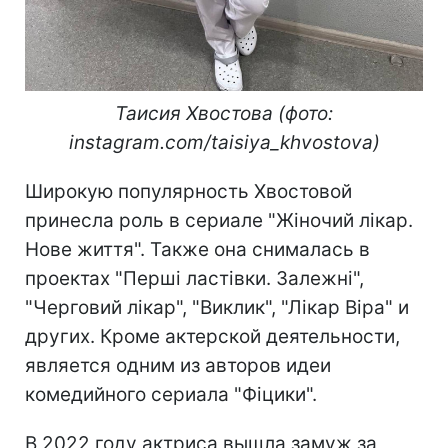
Таисия Хвостова (фото:
instagram.com/taisiya_khvostova)
Широкую популярность Хвостовой
принесла роль в сериале "Жіночий лікар.
Нове життя". Также она снималась в
проектах "Перші ластівки. Залежні",
"Черговий лікар", "Виклик", "Лікар Віра" и
других. Кроме актерской деятельности,
является одним из авторов идеи
комедийного сериала "Фіцики".
В 2022 году актриса вышла замуж за