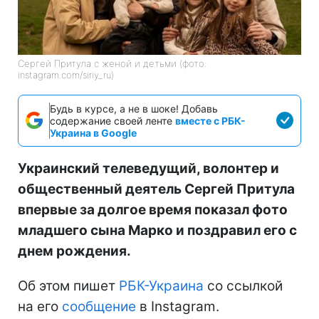
Сергей Притула с женой и детьми (фото:
instagram.com/siriy_ru)
Будь в курсе, а не в шоке! Добавь
содержание своей ленте
вместе с РБК-
Украина в Google
Украинский телеведущий, волонтер и
общественный деятель Сергей Притула
впервые за долгое время показал фото
младшего сына Марко и поздравил его с
днем рождения.
Об этом пишет
РБК-Украина
со ссылкой
на его
сообщение
в Instagram.