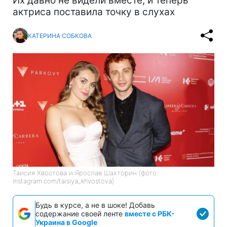
Их давно не видели вместе, и теперь
актриса поставила точку в слухах
КАТЕРИНА СОБКОВА
Таисия Хвостова и Ярослав Шахторин (фото:
instagram.com/taisiya_khvostova)
Будь в курсе, а не в шоке! Добавь
содержание своей ленте
вместе с РБК-
Украина в Google