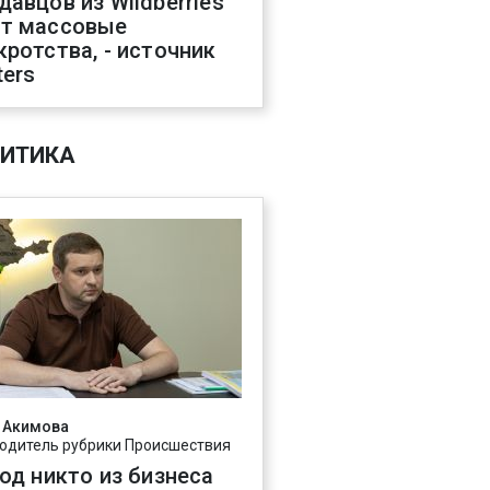
давцов из Wildberries
т массовые
кротства, - источник
ters
ИТИКА
 Акимова
одитель рубрики Происшествия
год никто из бизнеса