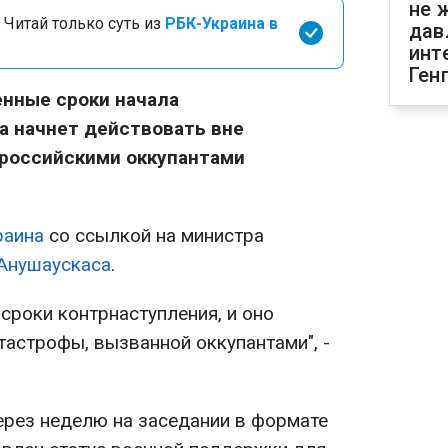
не 
 Читай только суть из
РБК-Украина в
дав
инт
Ген
енные сроки начала
а начнет действовать вне
 российскими оккупантами
раина
со ссылкой на министра
Анушаускаса
.
сроки контрнаступления, и оно
тастрофы, вызванной оккупантами", -
ерез неделю на заседании в формате