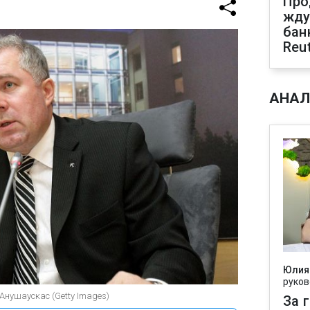
Про
жду
бан
Reu
АНАЛ
Юлия
руков
Анушаускас (Getty Images)
За 