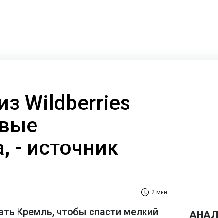
з Wildberries
овые
, - источник
2 мин
лать Кремль, чтобы спасти мелкий
АНАЛ