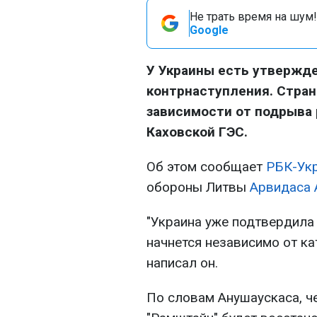
Не трать время на шум!
Google
У Украины есть утвержд
контрнаступления. Стран
зависимости от подрыва
Каховской ГЭС.
Об этом сообщает
РБК-Ук
обороны Литвы
Арвидаса 
"Украина уже подтвердила 
начнется независимо от ка
написал он.
По словам Анушаускаса, ч