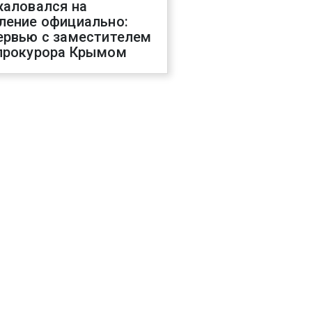
жаловался на
ление официально:
ервью с заместителем
прокурора Крымом