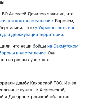
ны
НБО Алексей Данилов заявлял, что
 начали контрнаступление
. Впрочем,
берг заявил, что
у Украины есть все
 для деоккупации территории
.
щили, что наши бойцы
на Бахмутском
бороны в наступление
. Они
ов на разных участках.
орвали дамбу Каховской ГЭС. Из-за
селенные пункты в Херсонской,
й и Днепропетровской областях.