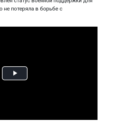
овлен статус военной поддержки для
о не потеряла в борьбе с
Play
Video