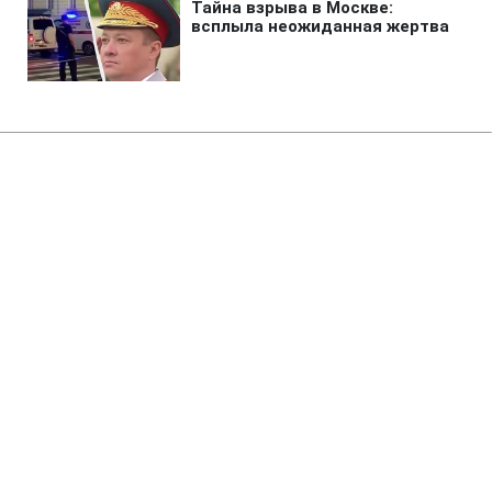
Главная
»
Бизнес
»
Tech
Худший год в истории
человечества: ученые
обнаружили причину
глобальной катастрофы
08:12 08.08.2026 Сб
2 мин
Наши предки наблюдали солнце без
тепла и летний снег
ОЛЬГА ЗАВАДА