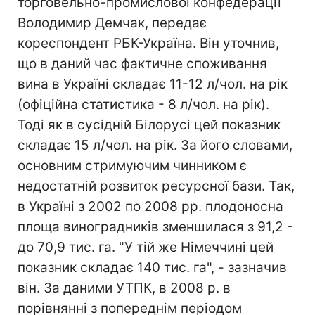
торговельно-промислової конфедерації
Володимир Демчак, передає
кореспондент РБК-Україна. Він уточнив,
що в даний час фактичне споживання
вина в Україні складає 11-12 л/чол. на рік
(офіційна статистика - 8 л/чол. на рік).
Тоді як в сусідній Білорусі цей показник
складає 15 л/чол. на рік. За його словами,
основним стримуючим чинником є
недостатній розвиток ресурсної бази. Так,
в Україні з 2002 по 2008 рр. плодоносна
площа виноградників зменшилася з 91,2 -
до 70,9 тис. га. "У тій же Німеччині цей
показник складає 140 тис. га", - зазначив
він. За даними УТПК, в 2008 р. в
порівнянні з попереднім періодом