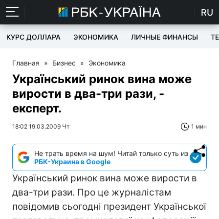
RU
КУРС ДОЛЛАРА
ЭКОНОМИКА
ЛИЧНЫЕ ФИНАНСЫ
T
Главная
»
Бизнес
»
Экономика
Український ринок вина може
вирости в два-три рази, -
експерт.
18:02 19.03.2009 Чт
1 мин
Не трать время на шум! Читай только суть из
РБК-Украина в Google
Український ринок вина може вирости в
два-три рази. Про це журналістам
повідомив сьогодні президент Української