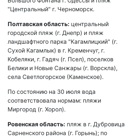
Большого Фонтана г. Одессы и пляж
"Центральный" г. Черноморск.
Полтавская область:
центральный
городской пляж (г. Днепр) и пляж
ландшафтного парка "Кагамлицкий" (г.
Сухой Кагамлык) в г. Кременчуг, г.
Кобеляки, г. Гадяч (г. Псел), поселков
Белики и Новые Санжары (г. Ворскла),
села Светлогорское (Каменское).
По состоянию на 30 июля вода
соответствовала нормам: пляжи
Миргород (г. Хорол).
Ровенская область:
пляж в г. Дубровица
Сарненского района (г. Горынь); по