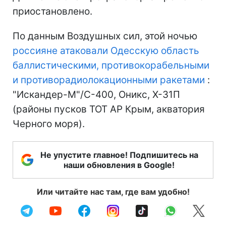
приостановлено.
По данным Воздушных сил, этой ночью
россияне атаковали Одесскую область
баллистическими, противокорабельными
и противорадиолокационными ракетами
:
"Искандер-М"/С-400, Оникс, Х-31П
(районы пусков ТОТ АР Крым, акватория
Черного моря).
Не упустите главное! Подпишитесь на
наши обновления в Google!
Или читайте нас там, где вам удобно!