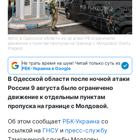
Фото: в Одесской области из-за атаки РФ ограничили
движение к пунктам пропуска на границе с Молдовой (Getty
Images)
Не трать время на шум! Читай только суть из
РБК-Украина в Google
В Одесской области после ночной атаки
России 9 августа было ограничено
движение к отдельным пунктам
пропуска на границе с Молдовой.
Об этом сообщает
РБК-Украина
со
ссылкой на
ГНСУ
и
пресс-службу
Таможенной службы Молдовы.