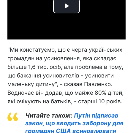
Play
Video
"Ми констатуємо, що є черга українських
громадян на усиновлення, яка складає
більше 1,6 тис. осіб, але проблема в тому,
що бажання усиновителів - усиновити
маленьку дитину", - сказав Павленко.
Водночас він додав, що майже 80% дітей,
які очікують на батьків, - старші 10 років.
Читайте також:
Путін підписав
закон, що вводить заборону для
громадян США всиновлювати