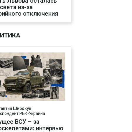
ть Львова осталась
 света из-за
рийного отключения
ИТИКА
тантин Широкун
спондент РБК-Украина
ущее ВСУ – за
оскелетами: интервью