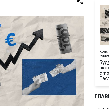
Конс
корре
Буд
экз
с т
Tact
ГЛАВ
Не про