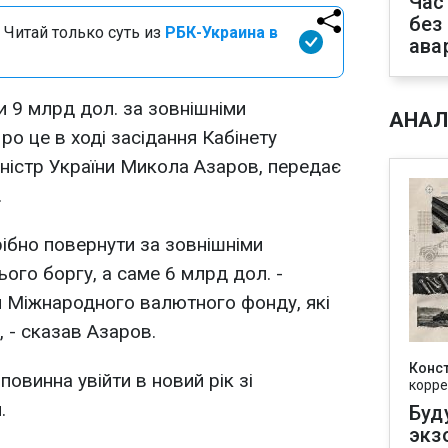
Час
без
 Читай только суть из
РБК-Украина в
ава
и 9 млрд дол. за зовнішніми
АНАЛ
ро це в ході засідання Кабінету
іністр України Микола Азаров, передає
.
рібно повернути за зовнішніми
ого боргу, а саме 6 млрд дол. -
и Міжнародного валютного фонду, які
, - сказав Азаров.
Конс
повинна увійти в новий рік зі
корре
.
Буд
экз