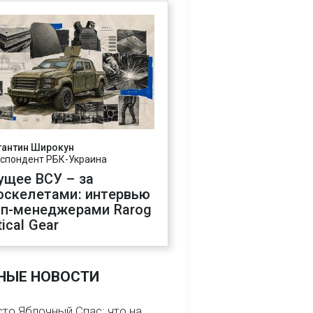
тантин Широкун
спондент РБК-Украина
ущее ВСУ – за
оскелетами: интервью
оп-менеджерами Rarog
ical Gear
НЫЕ НОВОСТИ
сто Яблочный Спас: что на