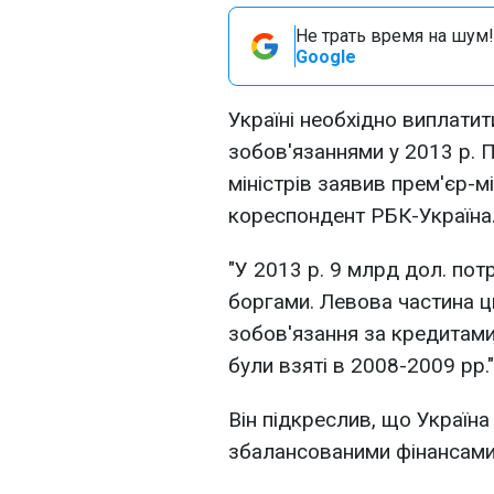
Не трать время на шум!
Google
Україні необхідно виплатит
зобов'язаннями у 2013 р. П
міністрів заявив прем'єр-м
кореспондент РБК-Україна
"У 2013 р. 9 млрд дол. пот
боргами. Левова частина ць
зобов'язання за кредитам
були взяті в 2008-2009 рр."
Він підкреслив, що Україна 
збалансованими фінансами