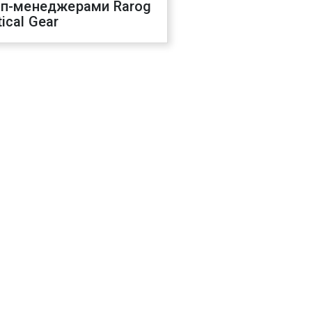
оп-менеджерами Rarog
ical Gear