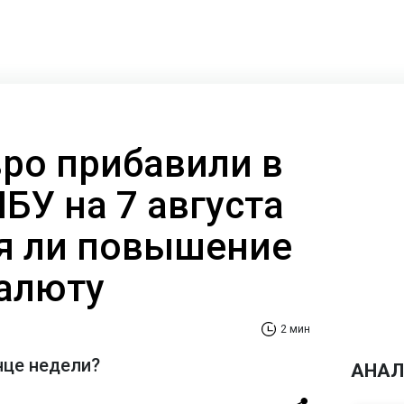
вро прибавили в
НБУ на 7 августа
я ли повышение
валюту
2 мин
нце недели?
АНАЛ