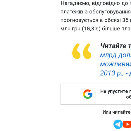
Нагадаємо, відповідно до
платежів з обслуговування
прогнозується в обсязі 35 
млн грн (18,3%) більше пла
Читайте 
млрд дол
можливий
2013 р., 
Не упустите 
об
Или читайте