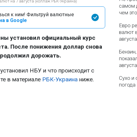
алют на 7 августа (коллаж РБК-Украина)
самом 
чем эт
вься к ним! Фильтруй валютные
на в Google
Евро ре
валют в
ины установил официальный курс
августа
уста. После понижения доллар снова
Бензин,
 продолжил дорожать.
показа
августа
установил НБУ и что происходит с
Сухо и 
те в материале
РБК-Украина
ниже.
погода 