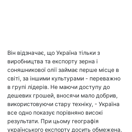
Він відзначає, що Україна тільки з
виробництва та експорту зерна і
соняшникової олії займає перше місце в
світі, за іншими культурами - переважно
в групі лідерів. Не маючи доступу до
дешевих грошей, вносячи мало добрив,
використовуючи стару техніку, - Україна
все одно показує порівняно високі
результати. При цьому географія
українського експорту досить обмежена.