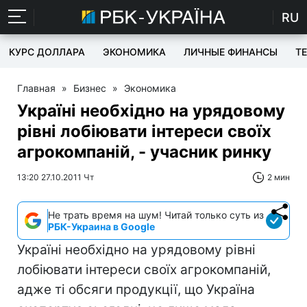
RU
КУРС ДОЛЛАРА
ЭКОНОМИКА
ЛИЧНЫЕ ФИНАНСЫ
T
Главная
»
Бизнес
»
Экономика
Україні необхідно на урядовому
рівні лобіювати інтереси своїх
агрокомпаній, - учасник ринку
13:20 27.10.2011 Чт
2 мин
Не трать время на шум! Читай только суть из
РБК-Украина в Google
Україні необхідно на урядовому рівні
лобіювати інтереси своїх агрокомпаній,
адже ті обсяги продукції, що Україна