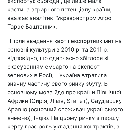
експортує сьогодні, це лише мала
частина аграрного потенціалу країни,
вважає аналітик "Укрзернопром Агро"
Тарас Баштанник.
"Після введення квот і експортних мит на
основні культури в 2010 р. та 2011 р.
відповідно, що одночасно збіглося зі
скасуванням ембарго на експорт
зернових в Росії, - Україна втратила
значну частину свого ринку збуту. В
основному мова йде про країни Північної
Африки (Сирія, Лівія, Єгипет), Саудівську
Аравію (основний споживач українського
ячменю), Індію. На цьому ринку в першу
чергу грає роль укладення контрактів, а