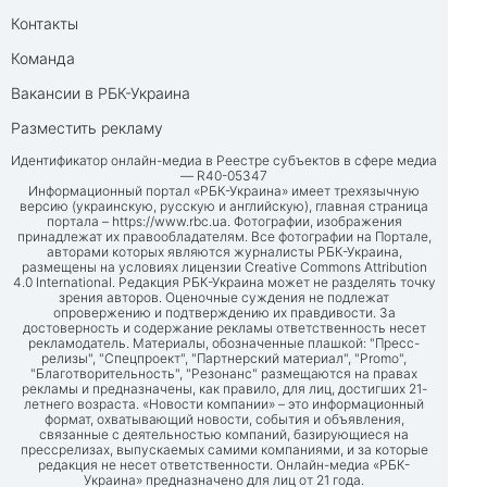
Контакты
Команда
Вакансии в РБК-Украина
Разместить рекламу
Идентификатор онлайн-медиа в Реестре субъектов в сфере медиа
— R40-05347
Информационный портал «РБК-Украина» имеет трехязычную
версию (украинскую, русскую и английскую), главная страница
портала –
https://www.rbc.ua
. Фотографии, изображения
принадлежат их правообладателям. Все фотографии на Портале,
авторами которых являются журналисты РБК-Украина,
размещены на условиях лицензии Creative Commons Attribution
4.0 International. Редакция РБК-Украина может не разделять точку
зрения авторов. Оценочные суждения не подлежат
опровержению и подтверждению их правдивости. За
достоверность и содержание рекламы ответственность несет
рекламодатель. Материалы, обозначенные плашкой: "Пресс-
релизы", "Спецпроект", "Партнерский материал", "Promo",
"Благотворительность", "Резонанс" размещаются на правах
рекламы и предназначены, как правило, для лиц, достигших 21-
летнего возраста. «Новости компании» – это информационный
формат, охватывающий новости, события и объявления,
связанные с деятельностью компаний, базирующиеся на
прессрелизах, выпускаемых самими компаниями, и за которые
редакция не несет ответственности. Онлайн-медиа «РБК-
Украина» предназначено для лиц от 21 года.