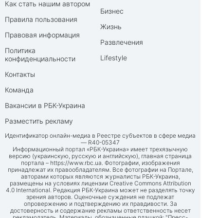
Как стать нашим автором
Бизнес
Правила пользования
Жизнь
Правовая информация
Развлечения
Политика
Lifestyle
конфиденциальности
Контакты
Команда
Вакансии в РБК-Украина
Разместить рекламу
Идентификатор онлайн-медиа в Реестре субъектов в сфере медиа
— R40-05347
Информационный портал «РБК-Украина» имеет трехязычную
версию (украинскую, русскую и английскую), главная страница
портала –
https://www.rbc.ua
. Фотографии, изображения
принадлежат их правообладателям. Все фотографии на Портале,
авторами которых являются журналисты РБК-Украина,
размещены на условиях лицензии Creative Commons Attribution
4.0 International. Редакция РБК-Украина может не разделять точку
зрения авторов. Оценочные суждения не подлежат
опровержению и подтверждению их правдивости. За
достоверность и содержание рекламы ответственность несет
рекламодатель. Материалы, обозначенные плашкой: "Пресс-