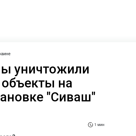
раине
ны уничтожили
 объекты на
тановке "Сиваш"
1 мин