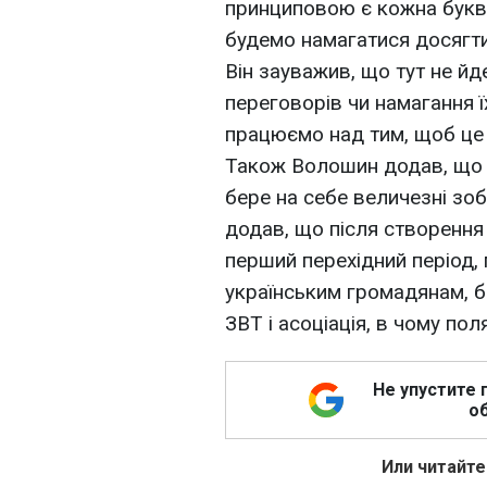
принциповою є кожна буква,
будемо намагатися досягти
Він зауважив, що тут не йд
переговорів чи намагання їх 
працюємо над тим, щоб це 
Також Волошин додав, що у
бере на себе величезні зоб
додав, що після створення
перший перехідний період,
українським громадянам, бі
ЗВТ і асоціація, в чому по
Не упустите 
об
Или читайте