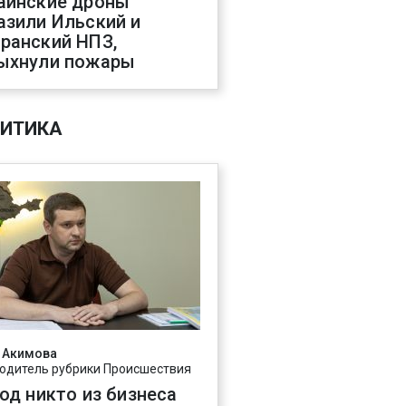
аинские дроны
азили Ильский и
ранский НПЗ,
ыхнули пожары
ИТИКА
 Акимова
одитель рубрики Происшествия
год никто из бизнеса