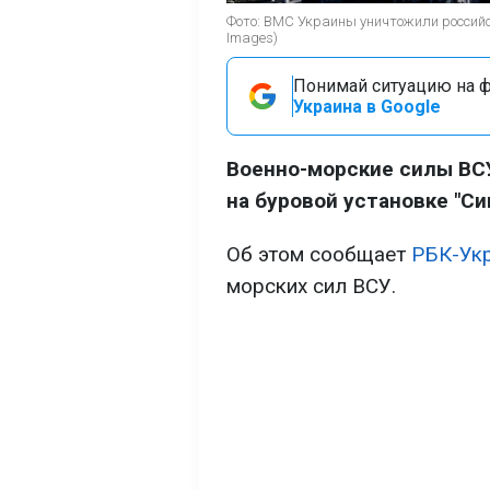
Фото: ВМС Украины уничтожили российск
Images)
Понимай ситуацию на фр
Украина в Google
Военно-морские силы ВС
на буровой установке "Си
Об этом сообщает
РБК-Ук
морских сил ВСУ.