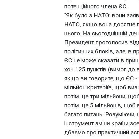
потенційного члена ЄС.
"Як було з НАТО: вони заяв
НАТО, якщо вона досягне п
цього. На сьогоднішній день
Президент проголосив відм
політичних блоків, але, в п
ЄС не може сказати в принц
хоч 125 пунктів (вимог до в
якщо ви говорите, що ЄС -
мільйон критеріїв, щоб виз
потім ще три мільйони, щоб
потім ще 5 мільйонів, щоб 
багато питань. Розуміючи, 
інструмент зміни країни зс
дбаємо про практичний аспе