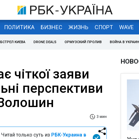
ПОЛИТИКА
БИЗНЕС
ЖИЗНЬ
СПОРТ
WAVE
БСТРЕЛ КИЕВА
DRONE DEALS
ОРМУЗСКИЙ ПРОЛИВ
ВОЙНА В УКРАИ
НОВО
ає чіткої заяви
льні перспективи
 Волошин
3 мин
 Читай только суть из
РБК-Украина в