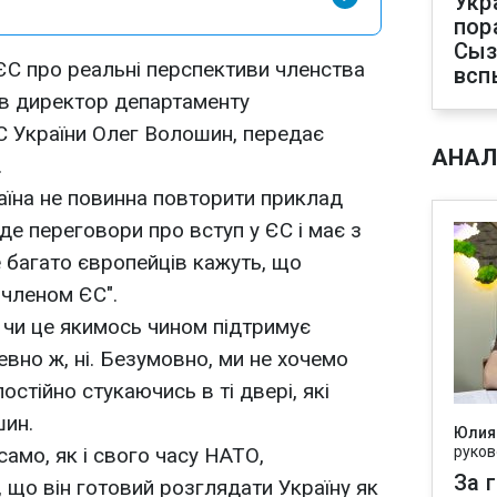
Укр
пор
Сыз
 ЄС про реальні перспективи членства
всп
ив директор департаменту
С України Олег Волошин, передає
АНАЛ
.
аїна не повинна повторити приклад
еде переговори про вступ у ЄС і має з
е багато європейців кажуть, що
 членом ЄС".
, чи це якимось чином підтримує
вно ж, ні. Безумовно, ми не хочемо
постійно стукаючись в ті двері, які
шин.
Юлия
само, як і свого часу НАТО,
руков
За 
 що він готовий розглядати Україну як