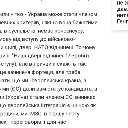
не 
дав
или чітко - Україна може стати членом
инт
Ген
евних критеріїв, і якщо вона бажатиме
 в суспільстві немає консенсусу, і
ову від вступу до військово-
ринципі, двері НАТО відчинені. То чому
ипі: "Наші двері відчинені"? Зробіть
ступу), але в принципі скажіть так:
 це зачинена фортеця, але треба
нати, що ми -європейська країна, а
 ми (ЄС) дали вам статус кандидата, а
ви (Україна) стали членом ЄС, виникає
що європейська інтеграція є цінною як
ередини, ми, МЗС, в першу чергу
кт переговорів, і для нас