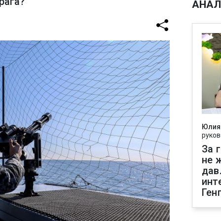
рага?
АНАЛ
Юлия
руков
За 
не 
дав
инт
Ген