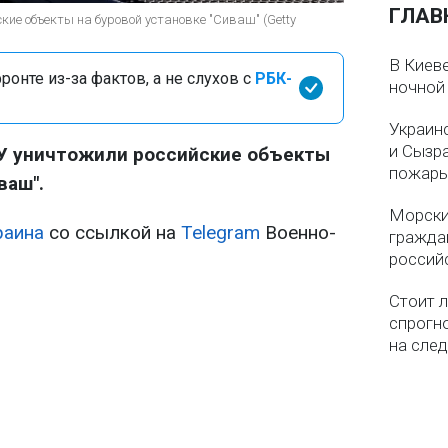
ГЛАВ
ие объекты на буровой установке "Сиваш" (Getty
В Киеве
онте из-за фактов, а не слухов с
РБК-
ночной
Украин
и Сызр
У уничтожили российские объекты
пожар
ваш".
Морски
раина
со ссылкой на
Telegram
Военно-
гражда
россий
Стоит л
спрогно
на сле