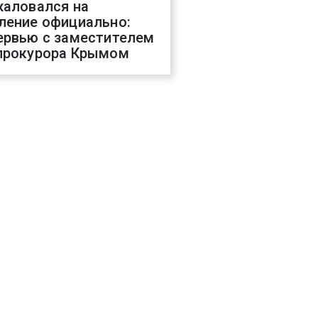
жаловался на
ление официально:
ервью с заместителем
прокурора Крымом