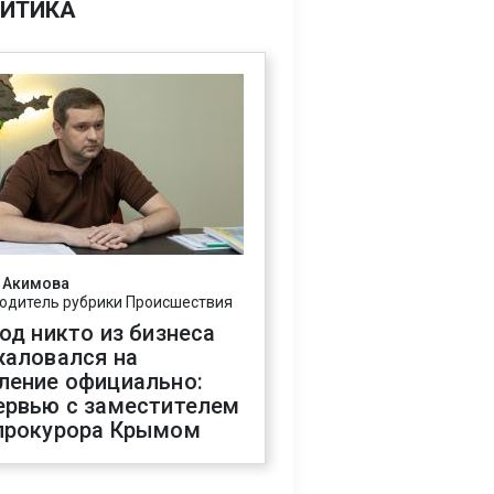
ИТИКА
 Акимова
одитель рубрики Происшествия
год никто из бизнеса
жаловался на
ление официально:
ервью с заместителем
прокурора Крымом