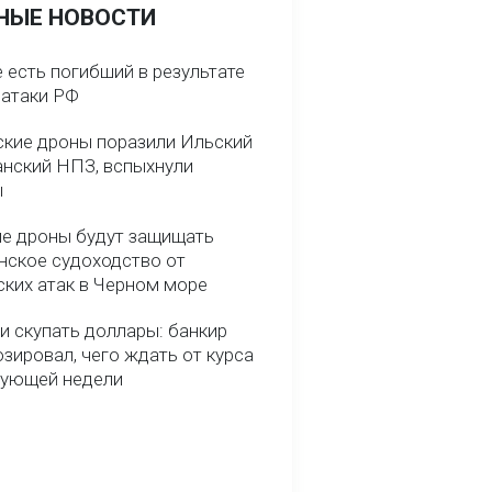
НЫЕ НОВОСТИ
 есть погибший в результате
 атаки РФ
ские дроны поразили Ильский
анский НПЗ, вспыхнули
ы
е дроны будут защищать
нское судоходство от
ских атак в Черном море
и скупать доллары: банкир
зировал, чего ждать от курса
дующей недели