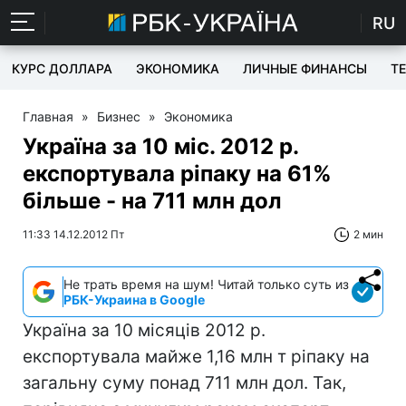
RU
КУРС ДОЛЛАРА
ЭКОНОМИКА
ЛИЧНЫЕ ФИНАНСЫ
T
Главная
»
Бизнес
»
Экономика
Україна за 10 міс. 2012 р.
експортувала ріпаку на 61%
більше - на 711 ​​млн дол
11:33 14.12.2012 Пт
2 мин
Не трать время на шум! Читай только суть из
РБК-Украина в Google
Україна за 10 місяців 2012 р.
експортувала майже 1,16 млн т ріпаку на
загальну суму понад 711 млн дол. Так,