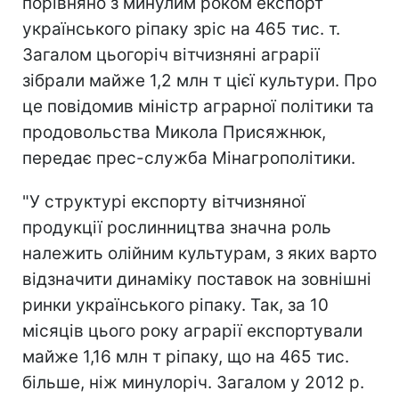
порівняно з минулим роком експорт
українського ріпаку зріс на 465 тис. т.
Загалом цьогоріч вітчизняні аграрії
зібрали майже 1,2 млн т цієї культури. Про
це повідомив міністр аграрної політики та
продовольства Микола Присяжнюк,
передає прес-служба Мінагрополітики.
"У структурі експорту вітчизняної
продукції рослинництва значна роль
належить олійним культурам, з яких варто
відзначити динаміку поставок на зовнішні
ринки українського ріпаку. Так, за 10
місяців цього року аграрії експортували
майже 1,16 млн т ріпаку, що на 465 тис.
більше, ніж минулоріч. Загалом у 2012 р.