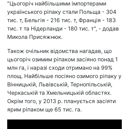
"Цьогоріч найбільшими імпортерами
українського ріпаку стали Польща - 304
тис. т, Бельгія - 216 тис. т, Франція - 183
тис. т та Нідерланди - 180 тис. т", - додав
Микола Присяжнюк.
Також очільник відомства нагадав, що
цьогоріч озимим ріпаком засіяно понад 1
млн га, і наразі сходи отримано на 99%
площ. Найбільше посіяно озимого ріпаку у
Вінницькій, Львівській, Тернопільській,
Черкаській та Хмельницькій областях.
Окрім того, у 2013 р. планується засіяти
ярим ріпаком ще 65 тис. га.